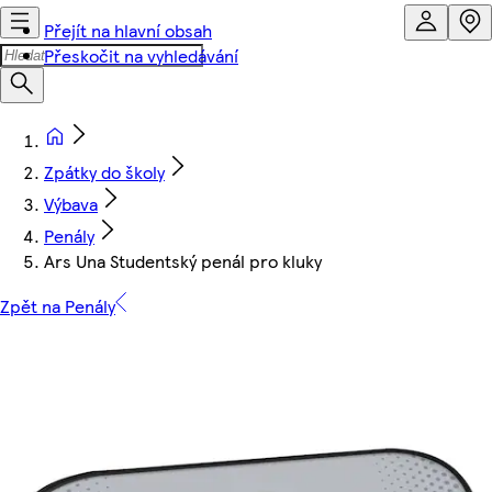
Přejít na hlavní obsah
Přeskočit na vyhledávání
Zpátky do školy
Výbava
Penály
Ars Una Studentský penál pro kluky
Zpět na Penály