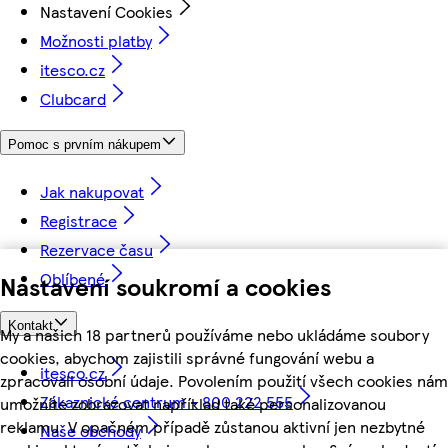
Nastavení Cookies
Možnosti platby
itesco.cz
Clubcard
Pomoc s prvním nákupem
Jak nakupovat
Registrace
Rezervace času
Oblíbené
Nastavení soukromí a cookies
Kontakt
My a našich 18 partnerů používáme nebo ukládáme soubory
cookies, abychom zajistili správné fungování webu a
itesco.cz
zpracovali osobní údaje. Povolením použití všech cookies nám
Zákaznické centrum - 800 222 555
umožníte zobrazovat například také personalizovanou
reklamu. V opačném případě zůstanou aktivní jen nezbytné
Naše obchody