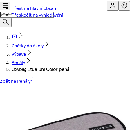
Přejít na hlavní obsah
Přeskočit na vyhledávání
Zpátky do školy
Výbava
Penály
Oxybag Etue Uni Color penál
Zpět na Penály