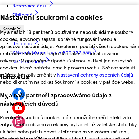
Rezervace času
Oblíbené
Nastavení soukromí a cookies
Kontakt
My a našich 18 partnerů používáme nebo ukládáme soubory
cookies, abychom zajistili správné fungování webu a
itesco.cz
zpracovali osobní údaje. Povolením použití všech cookies nám
Zákaznické centrum - 800 222 555
umožníte zobrazovat například také personalizovanou
reklamu. V opačném případě zůstanou aktivní jen nezbytné
Naše obchody
cookies, které potřebujeme k provozu webu. Své rozhodnutí
můžete kdykoliv změnit v
Nastavení ochrany osobních údajů
followUs
nebo kliknutím na odkaz Soukromí a cookies v patičce webu.
My a naši partneři zpracováváme údaje z
následujících důvodů
Povolením souborů cookies nám umožníte měřit efektivitu
zobrazeného obsahu a reklamy, vytvářet uživatelské statistiky,
ukládat nebo přistupovat k informacím ve vašem zařízení,
©
Tesco Stores ČR a.s. 2026
používat přesná data o poloze a identifikovat vaše zařízení.