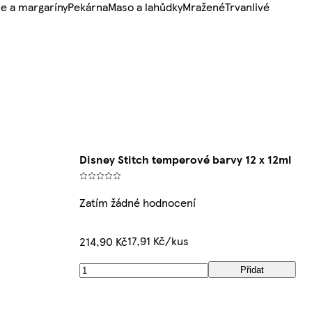
e a margaríny
Pekárna
Maso a lahůdky
Mražené
Trvanlivé
Disney Stitch temperové barvy 12 x 12ml
Zatím žádné hodnocení
17,91 Kč/kus
214,90 Kč
Přidat