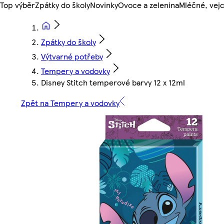
Top výběr
Zpátky do školy
Novinky
Ovoce a zelenina
Mléčné, vejc
Zpátky do školy
Výtvarné potřeby
Tempery a vodovky
Disney Stitch temperové barvy 12 x 12ml
Zpět na Tempery a vodovky