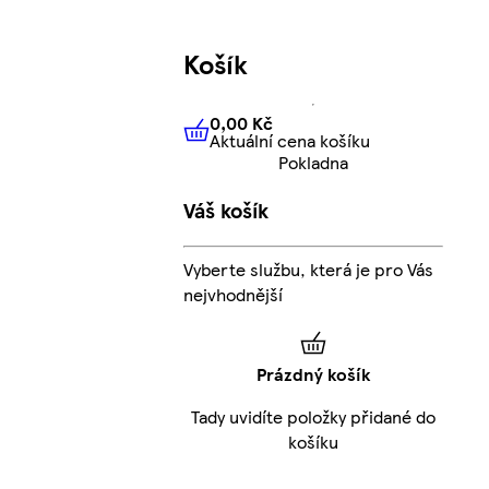
Košík
0,00 Kč
Aktuální cena košíku
0,00 Kč
Aktuální cena košíku
Pokladna
Váš košík
Vyberte službu, která je pro Vás
nejvhodnější
Prázdný košík
Tady uvidíte položky přidané do
košíku