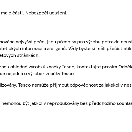
malé části. Nebezpečí udušení.
nována nejvyšší péče, jsou předpisy pro výrobu potravin neust
etetických informací a alergenů. Vždy byste si měli přečíst eti
etových stránkách.
 radu ohledně výrobků značky Tesco, kontaktujte prosím Odděl
se nejedná o výrobek značky Tesco.
ualizovány, Tesco nemůže přijmout odpovědnost za jakékoliv ne
a nemohou být jakkoliv reprodukovány bez předchozího souhla