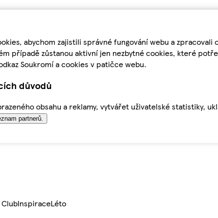
kies, abychom zajistili správné fungování webu a zpracovali 
ém případě zůstanou aktivní jen nezbytné cookies, které pot
odkaz Soukromí a cookies v patičce webu.
ících důvodů
azeného obsahu a reklamy, vytvářet uživatelské statistiky, uk
znam partnerů.
 Club
Inspirace
Léto