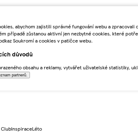
kies, abychom zajistili správné fungování webu a zpracovali 
ém případě zůstanou aktivní jen nezbytné cookies, které pot
odkaz Soukromí a cookies v patičce webu.
ících důvodů
azeného obsahu a reklamy, vytvářet uživatelské statistiky, uk
znam partnerů.
 Club
Inspirace
Léto