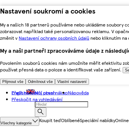
Nastavení soukromí a cookies
My a našich 18 partnerů používáme nebo ukládáme soubory coo
zobrazovat například také personalizovanou reklamu. V opačn
změnit v
Nastavení ochrany osobních údajů
nebo kliknutím na 
My a naši partneři zpracováváme údaje z následuj
Povolením souborů cookies nám umožníte měřit efektivitu zobr
používat přesná data o poloze a identifikovat vaše zařízení.
Se
Přijmout vše
Odmítnout vše
Vlastní nastavení
Přejít na hlavní obsah
English
Můj první nákup
Nápověda
Přeskočit na vyhledávání
Koupit teď
Oblíbené
Speciální nabídky
Online
Všechny kategorie