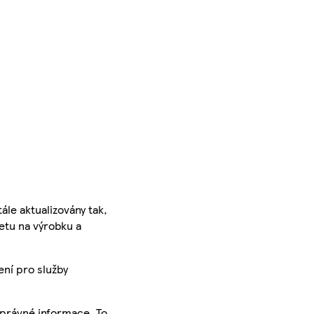
ále aktualizovány tak,
ketu na výrobku a
ení pro služby
správné informace. To