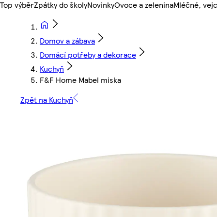
Top výběr
Zpátky do školy
Novinky
Ovoce a zelenina
Mléčné, vejc
Domov a zábava
Domácí potřeby a dekorace
Kuchyň
F&F Home Mabel miska
Zpět na Kuchyň