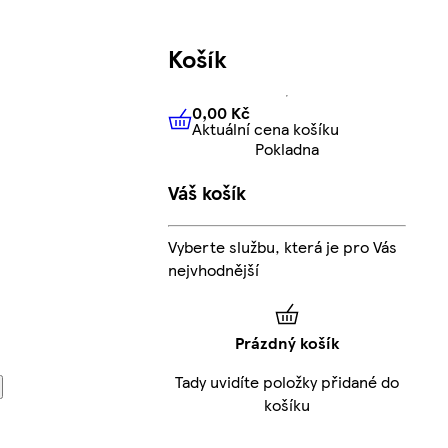
Košík
0,00 Kč
Aktuální cena košíku
0,00 Kč
Aktuální cena košíku
Pokladna
Váš košík
Vyberte službu, která je pro Vás
nejvhodnější
Prázdný košík
Tady uvidíte položky přidané do
košíku