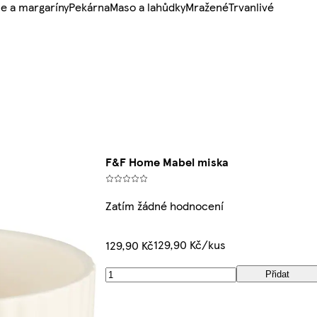
e a margaríny
Pekárna
Maso a lahůdky
Mražené
Trvanlivé
F&F Home Mabel miska
Zatím žádné hodnocení
129,90 Kč/kus
129,90 Kč
Přidat