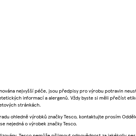
nována nejvyšší péče, jsou předpisy pro výrobu potravin neust
etetických informací a alergenů. Vždy byste si měli přečíst eti
etových stránkách.
 radu ohledně výrobků značky Tesco, kontaktujte prosím Odděl
se nejedná o výrobek značky Tesco.
ualizovány, Tesco nemůže přijmout odpovědnost za jakékoliv ne