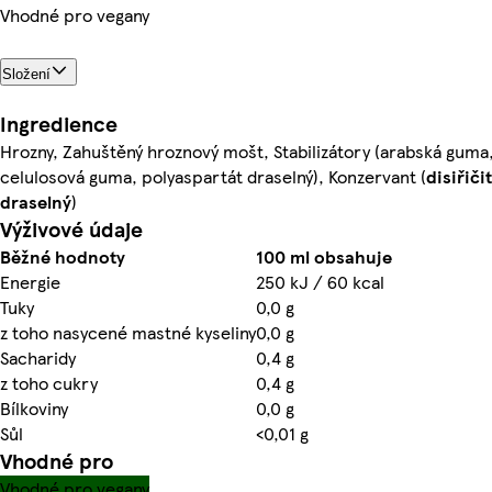
Vhodné pro vegany
Složení
Ingredience
Hrozny, Zahuštěný hroznový mošt, Stabilizátory (arabská guma
celulosová guma, polyaspartát draselný), Konzervant (
di
siřiči
draselný
)
Výživové údaje
Běžné hodnoty
100 ml obsahuje
Energie
250 kJ / 60 kcal
Tuky
0,0 g
z toho nasycené mastné kyseliny
0,0 g
Sacharidy
0,4 g
z toho cukry
0,4 g
Bílkoviny
0,0 g
Sůl
<0,01 g
Vhodné pro
Vhodné pro vegany