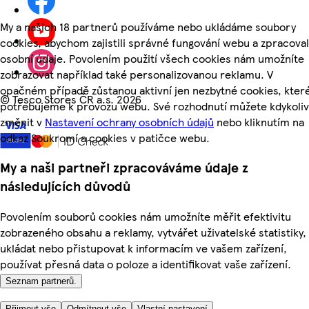
My a našich 18 partnerů používáme nebo ukládáme soubory
cookies, abychom zajistili správné fungování webu a zpracoval
osobní údaje. Povolením použití všech cookies nám umožníte
zobrazovat například také personalizovanou reklamu. V
opačném případě zůstanou aktivní jen nezbytné cookies, kter
©
Tesco Stores ČR a.s. 2026
potřebujeme k provozu webu. Své rozhodnutí můžete kdykoliv
změnit v
Nastavení ochrany osobních údajů
nebo kliknutím na
odkaz Soukromí a cookies v patičce webu.
My a naši partneři zpracováváme údaje z
následujících důvodů
Povolením souborů cookies nám umožníte měřit efektivitu
zobrazeného obsahu a reklamy, vytvářet uživatelské statistiky,
ukládat nebo přistupovat k informacím ve vašem zařízení,
používat přesná data o poloze a identifikovat vaše zařízení.
Seznam partnerů.
Přijmout vše
Odmítnout vše
Vlastní nastavení