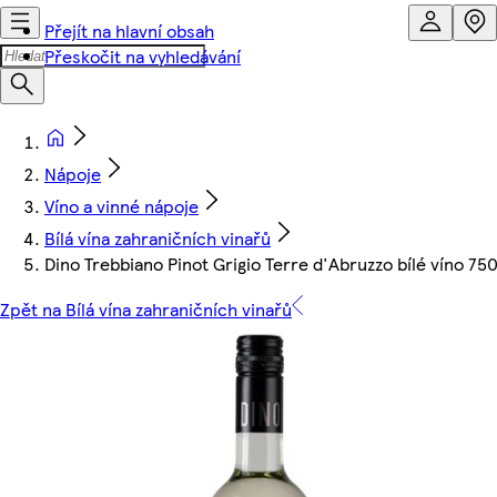
Přejít na hlavní obsah
Přeskočit na vyhledávání
Nápoje
Víno a vinné nápoje
Bílá vína zahraničních vinařů
Dino Trebbiano Pinot Grigio Terre d'Abruzzo bílé víno 75
Zpět na Bílá vína zahraničních vinařů