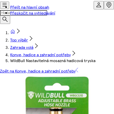
Přejít na hlavní obsah
Přeskočit na vyhledávání
Top výběr
Zahrada volá
Konve, hadice a zahradní potřeby
WildBull Nastavitelná mosazná hadicová tryska
Zpět na Konve, hadice a zahradní potřeby