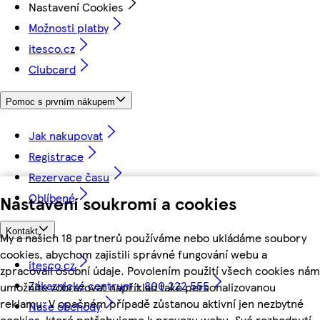
Nastavení Cookies
Možnosti platby
itesco.cz
Clubcard
Pomoc s prvním nákupem
Jak nakupovat
Registrace
Rezervace času
Oblíbené
Nastavení soukromí a cookies
Kontakt
My a našich 18 partnerů používáme nebo ukládáme soubory
cookies, abychom zajistili správné fungování webu a
itesco.cz
zpracovali osobní údaje. Povolením použití všech cookies nám
Zákaznické centrum - 800 222 555
umožníte zobrazovat například také personalizovanou
reklamu. V opačném případě zůstanou aktivní jen nezbytné
Naše obchody
cookies, které potřebujeme k provozu webu. Své rozhodnutí