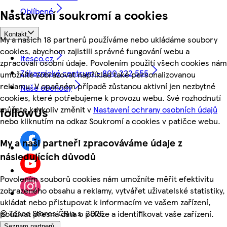
Oblíbené
Nastavení soukromí a cookies
Kontakt
My a našich 18 partnerů používáme nebo ukládáme soubory
cookies, abychom zajistili správné fungování webu a
itesco.cz
zpracovali osobní údaje. Povolením použití všech cookies nám
Zákaznické centrum - 800 222 555
umožníte zobrazovat například také personalizovanou
reklamu. V opačném případě zůstanou aktivní jen nezbytné
Naše obchody
cookies, které potřebujeme k provozu webu. Své rozhodnutí
můžete kdykoliv změnit v
Nastavení ochrany osobních údajů
followUs
nebo kliknutím na odkaz Soukromí a cookies v patičce webu.
My a naši partneři zpracováváme údaje z
následujících důvodů
Povolením souborů cookies nám umožníte měřit efektivitu
zobrazeného obsahu a reklamy, vytvářet uživatelské statistiky,
ukládat nebo přistupovat k informacím ve vašem zařízení,
©
Tesco Stores ČR a.s. 2026
používat přesná data o poloze a identifikovat vaše zařízení.
Seznam partnerů.