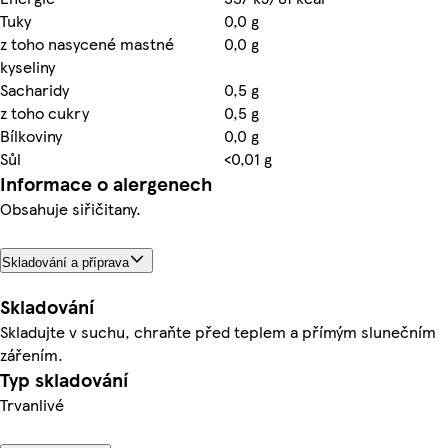
Tuky
0,0 g
z toho nasycené mastné
0,0 g
kyseliny
Sacharidy
0,5 g
z toho cukry
0,5 g
Bílkoviny
0,0 g
Sůl
<0,01 g
Informace o alergenech
Obsahuje siřičitany.
Skladování a příprava
Skladování
Skladujte v suchu, chraňte před teplem a přímým slunečním
zářením.
Typ skladování
Trvanlivé