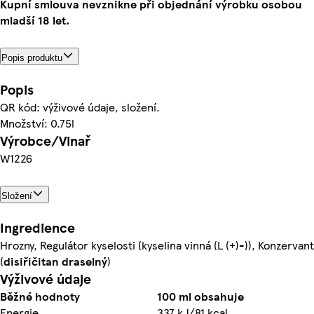
Kupní smlouva nevznikne při objednání výrobku osobou
mladší 18 let.
Popis produktu
Popis
QR kód: výživové údaje, složení.
Množství: 0.75l
Výrobce/Vinař
W1226
Složení
Ingredience
Hrozny, Regulátor kyselosti (kyselina vinná (L (+)-)), Konzervant
(
disiřičitan draselný
)
Výživové údaje
Běžné hodnoty
100 ml obsahuje
Energie
337 kJ/81 kcal