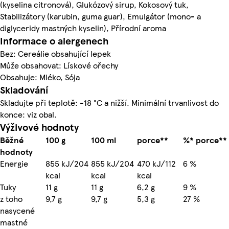
(kyselina citronová), Glukózový sirup, Kokosový tuk,
Stabilizátory (karubin, guma guar), Emulgátor (mono- a
diglyceridy mastných kyselin), Přírodní aroma
Informace o alergenech
Bez: Cereálie obsahující lepek
Může obsahovat: Lískové ořechy
Obsahuje: Mléko, Sója
Skladování
Skladujte při teplotě: -18 °C a nižší. Minimální trvanlivost do
konce: viz obal.
Výživové hodnoty
Běžné
100 g
100 ml
porce**
%* porce**
hodnoty
Energie
855 kJ/204
855 kJ/204
470 kJ/112
6 %
kcal
kcal
kcal
Tuky
11 g
11 g
6,2 g
9 %
z toho
9,7 g
9,7 g
5,3 g
27 %
nasycené
mastné