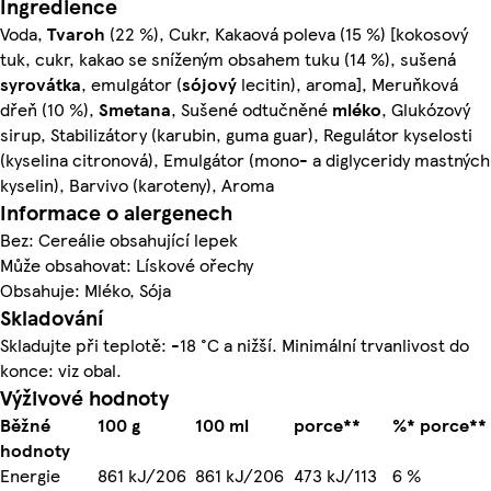
Ingredience
Voda,
Tvaroh
(22 %), Cukr, Kakaová poleva (15 %) [kokosový
tuk, cukr, kakao se sníženým obsahem tuku (14 %), sušená
syrovátka
, emulgátor (
sójový
lecitin), aroma], Meruňková
dřeň (10 %),
Smetana
, Sušené odtučněné
mléko
, Glukózový
sirup, Stabilizátory (karubin, guma guar), Regulátor kyselosti
(kyselina citronová), Emulgátor (mono- a diglyceridy mastných
kyselin), Barvivo (karoteny), Aroma
Informace o alergenech
Bez: Cereálie obsahující lepek
Může obsahovat: Lískové ořechy
Obsahuje: Mléko, Sója
Skladování
Skladujte při teplotě: -18 °C a nižší. Minimální trvanlivost do
konce: viz obal.
Výživové hodnoty
Běžné
100 g
100 ml
porce**
%* porce**
hodnoty
Energie
861 kJ/206
861 kJ/206
473 kJ/113
6 %