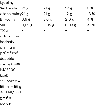
kyseliny
Sacharidy
21 g
21 g
12 g
5 %
z toho cukry
21 g
21 g
12 g
13 %
Bílkoviny
3,6 g
3,6 g
2,0 g
4 %
Sůl
0,05 g
0,05 g
0,03 g
< 1 %
*% z
-
-
-
-
referenční
hodnoty
příjmu u
průměrné
dospělé
osoby (8400
kJ/2000
kcal)
**1 porce =
-
-
-
-
55 ml = 55 g
330 ml/330
-
-
-
-
g = 6 x
porce