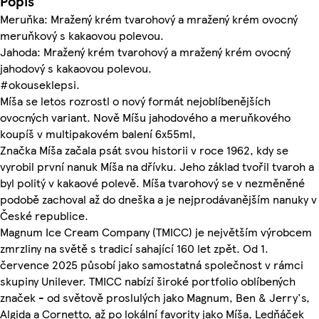
Popis
Meruňka: Mražený krém tvarohový a mražený krém ovocný
meruňkový s kakaovou polevou.
Jahoda: Mražený krém tvarohový a mražený krém ovocný
jahodový s kakaovou polevou.
#okouseklepsi.
Míša se letos rozrostl o nový formát nejoblíbenějších
ovocných variant. Nově Míšu jahodového a meruňkového
koupíš v multipakovém balení 6x55ml,
Značka Míša začala psát svou historii v roce 1962, kdy se
vyrobil první nanuk Míša na dřívku. Jeho základ tvořil tvaroh a
byl politý v kakaové polevě. Míša tvarohový se v nezměněné
podobě zachoval až do dneška a je nejprodávanějším nanuky v
České republice.
Magnum Ice Cream Company (TMICC) je největším výrobcem
zmrzliny na světě s tradicí sahající 160 let zpět. Od 1.
července 2025 působí jako samostatná společnost v rámci
skupiny Unilever. TMICC nabízí široké portfolio oblíbených
značek - od světově proslulých jako Magnum, Ben & Jerry's,
Algida a Cornetto, až po lokální favority jako Míša, Ledňáček