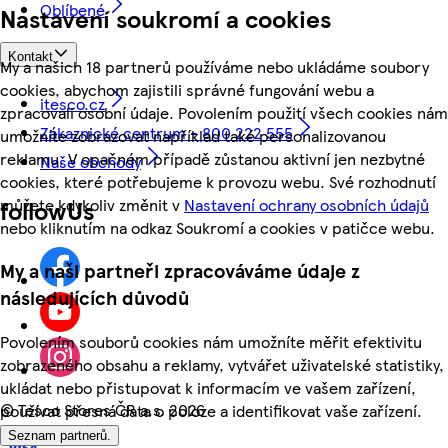
Oblíbené
Nastavení soukromí a cookies
Kontakt
My a našich 18 partnerů používáme nebo ukládáme soubory
cookies, abychom zajistili správné fungování webu a
itesco.cz
zpracovali osobní údaje. Povolením použití všech cookies nám
Zákaznické centrum - 800 222 555
umožníte zobrazovat například také personalizovanou
reklamu. V opačném případě zůstanou aktivní jen nezbytné
Naše obchody
cookies, které potřebujeme k provozu webu. Své rozhodnutí
můžete kdykoliv změnit v
Nastavení ochrany osobních údajů
followUs
nebo kliknutím na odkaz Soukromí a cookies v patičce webu.
My a naši partneři zpracováváme údaje z
následujících důvodů
Povolením souborů cookies nám umožníte měřit efektivitu
zobrazeného obsahu a reklamy, vytvářet uživatelské statistiky,
ukládat nebo přistupovat k informacím ve vašem zařízení,
©
Tesco Stores ČR a.s. 2026
používat přesná data o poloze a identifikovat vaše zařízení.
Seznam partnerů.