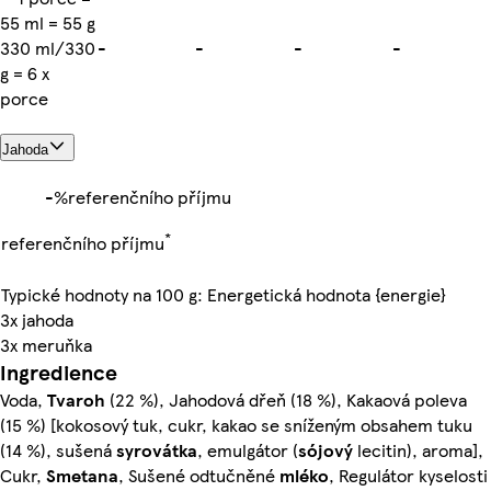
55 ml = 55 g
330 ml/330
-
-
-
-
g = 6 x
porce
Jahoda
-%
referenčního příjmu
*
referenčního příjmu
Typické hodnoty na 100 g: Energetická hodnota {energie}
3x jahoda
3x meruňka
Ingredience
Voda,
Tvaroh
(22 %), Jahodová dřeň (18 %), Kakaová poleva
(15 %) [kokosový tuk, cukr, kakao se sníženým obsahem tuku
(14 %), sušená
syrovátka
, emulgátor (
sójový
lecitin), aroma],
Cukr,
Smetana
, Sušené odtučněné
mléko
, Regulátor kyselosti