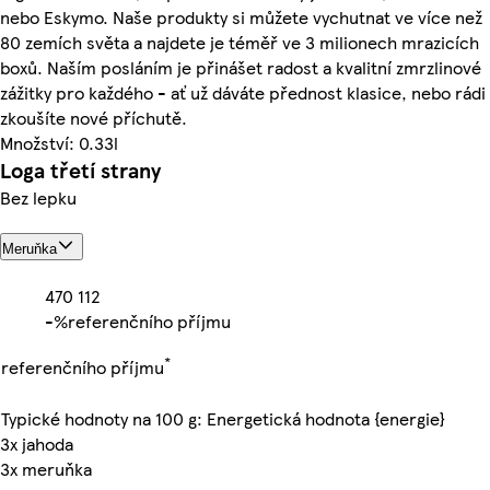
nebo Eskymo. Naše produkty si můžete vychutnat ve více než
80 zemích světa a najdete je téměř ve 3 milionech mrazicích
boxů. Naším posláním je přinášet radost a kvalitní zmrzlinové
zážitky pro každého - ať už dáváte přednost klasice, nebo rádi
zkoušíte nové příchutě.
Množství: 0.33l
Loga třetí strany
Bez lepku
Meruňka
470
112
-%
referenčního příjmu
*
referenčního příjmu
Typické hodnoty na 100 g: Energetická hodnota {energie}
3x jahoda
3x meruňka