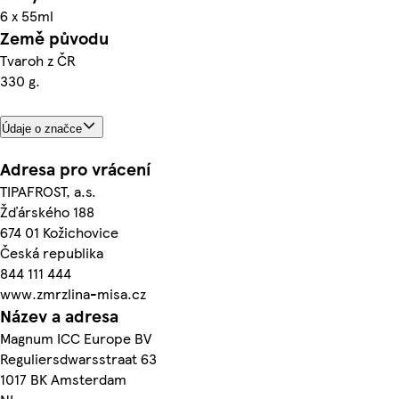
6 x 55ml
Země původu
Tvaroh z ČR
330 g.
Údaje o značce
Adresa pro vrácení
TIPAFROST, a.s.
Žďárského 188
674 01 Kožichovice
Česká republika
844 111 444
www.zmrzlina-misa.cz
Název a adresa
Magnum ICC Europe BV
Reguliersdwarsstraat 63
1017 BK Amsterdam