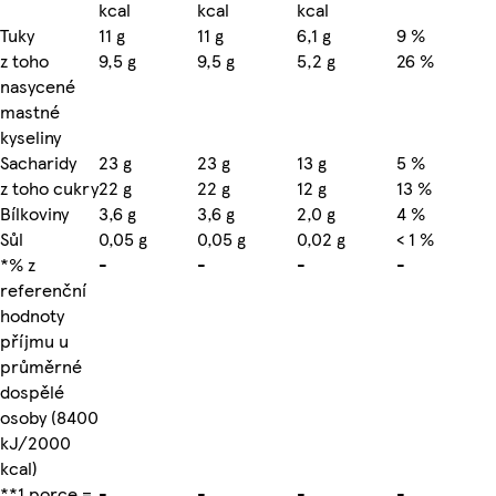
kcal
kcal
kcal
Tuky
11 g
11 g
6,1 g
9 %
z toho
9,5 g
9,5 g
5,2 g
26 %
nasycené
mastné
kyseliny
Sacharidy
23 g
23 g
13 g
5 %
z toho cukry
22 g
22 g
12 g
13 %
Bílkoviny
3,6 g
3,6 g
2,0 g
4 %
Sůl
0,05 g
0,05 g
0,02 g
< 1 %
*% z
-
-
-
-
referenční
hodnoty
příjmu u
průměrné
dospělé
osoby (8400
kJ/2000
kcal)
**1 porce =
-
-
-
-