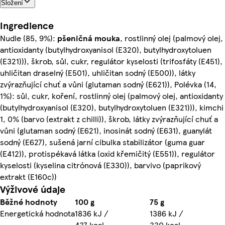
Složení
Ingredience
Nudle (85, 9%):
pšeničná
mouka
, rostlinný olej (palmový olej,
antioxidanty (butylhydroxyanisol (E320), butylhydroxytoluen
(E321))), škrob, sůl, cukr, regulátor kyselosti (trifosfáty (E451),
uhličitan draselný (E501), uhličitan sodný (E500)), látky
zvýrazňující chuť a vůni (glutaman sodný (E621)), Polévka (14,
1%): sůl, cukr, koření, rostlinný olej (palmový olej, antioxidanty
(butylhydroxyanisol (E320), butylhydroxytoluen (E321))), kimchi
1, 0% (barvo (extrakt z chilli)), škrob, látky zvýrazňující chuť a
vůni (glutaman sodný (E621), inosinát sodný (E631), guanylát
sodný (E627), sušená jarní cibulka stabilizátor (guma guar
(E412)), protispékavá látka (oxid křemičitý (E551)), regulátor
kyselosti (kyselina citrónová (E330)), barvivo (paprikový
extrakt (E160c))
Výživové údaje
Běžné hodnoty
100 g
75 g
Energetická hodnota
1836 kJ /
1386 kJ /
-
437 kcal
330 kcal