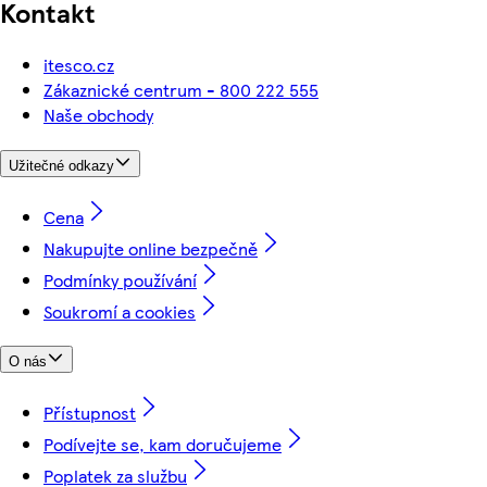
Kontakt
itesco.cz
Zákaznické centrum - 800 222 555
Naše obchody
Užitečné odkazy
Cena
Nakupujte online bezpečně
Podmínky používání
Soukromí a cookies
O nás
Přístupnost
Podívejte se, kam doručujeme
Poplatek za službu