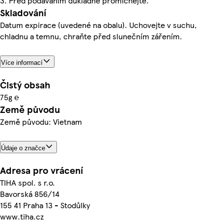
3. Před podáváním důkladně promíchejte.
Skladování
Datum expirace (uvedené na obalu). Uchovejte v suchu,
chladnu a temnu, chraňte před slunečním zářením.
Více informací
Čistý obsah
75g ℮
Země původu
Země původu: Vietnam
Údaje o značce
Adresa pro vrácení
TIHA spol. s r.o.
Bavorská 856/14
155 41 Praha 13 - Stodůlky
www.tiha.cz