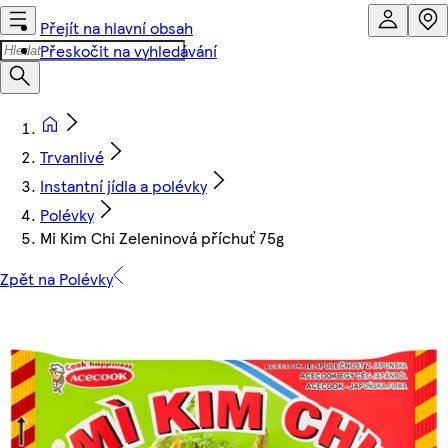
Přejít na hlavní obsah
Přeskočit na vyhledávání
Trvanlivé
Instantní jídla a polévky
Polévky
Mi Kim Chi Zeleninová příchuť 75g
Zpět na Polévky