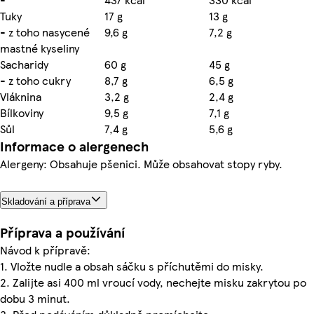
Tuky
17 g
13 g
- z toho nasycené
9,6 g
7,2 g
mastné kyseliny
Sacharidy
60 g
45 g
- z toho cukry
8,7 g
6,5 g
Vláknina
3,2 g
2,4 g
Bílkoviny
9,5 g
7,1 g
Sůl
7,4 g
5,6 g
Informace o alergenech
Alergeny: Obsahuje pšenici. Může obsahovat stopy ryby.
Skladování a příprava
Příprava a používání
Návod k přípravě:
1. Vložte nudle a obsah sáčku s příchutěmi do misky.
2. Zalijte asi 400 ml vroucí vody, nechejte misku zakrytou po
dobu 3 minut.