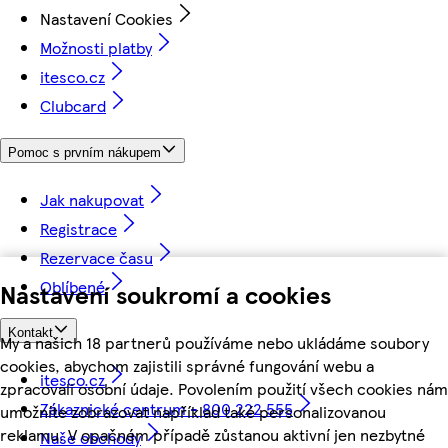
Nastavení Cookies
Možnosti platby
itesco.cz
Clubcard
Pomoc s prvním nákupem
Jak nakupovat
Registrace
Rezervace času
Oblíbené
Nastavení soukromí a cookies
Kontakt
My a našich 18 partnerů používáme nebo ukládáme soubory
cookies, abychom zajistili správné fungování webu a
itesco.cz
zpracovali osobní údaje. Povolením použití všech cookies nám
Zákaznické centrum - 800 222 555
umožníte zobrazovat například také personalizovanou
reklamu. V opačném případě zůstanou aktivní jen nezbytné
Naše obchody