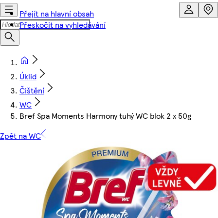
Přejít na hlavní obsah
Přeskočit na vyhledávání
Úklid
Čištění
WC
Bref Spa Moments Harmony tuhý WC blok 2 x 50g
Zpět na WC