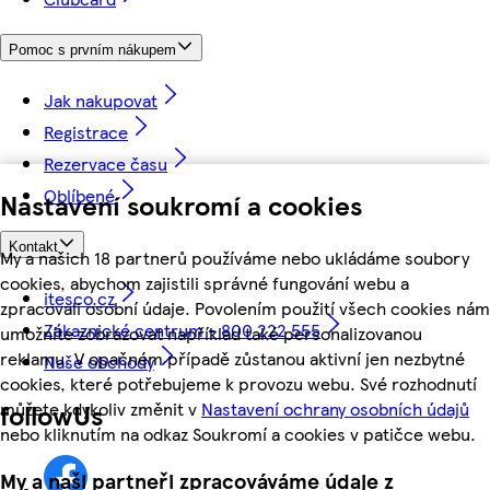
Pomoc s prvním nákupem
Jak nakupovat
Registrace
Rezervace času
Oblíbené
Nastavení soukromí a cookies
Kontakt
My a našich 18 partnerů používáme nebo ukládáme soubory
cookies, abychom zajistili správné fungování webu a
itesco.cz
zpracovali osobní údaje. Povolením použití všech cookies nám
Zákaznické centrum - 800 222 555
umožníte zobrazovat například také personalizovanou
reklamu. V opačném případě zůstanou aktivní jen nezbytné
Naše obchody
cookies, které potřebujeme k provozu webu. Své rozhodnutí
můžete kdykoliv změnit v
Nastavení ochrany osobních údajů
followUs
nebo kliknutím na odkaz Soukromí a cookies v patičce webu.
My a naši partneři zpracováváme údaje z