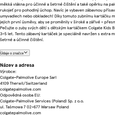
měkká vlákna pro účinné a šetrné čištění a také opěrku na pa
rukojeť pro pohodlný úchop. Navíc je vybaven zábavnou přísav
umyvadlech nebo obkladech! Díky tomuto zubnímu kartáčku m
jejich první úsměvy, aby se proměnily v široké a zářivé - přesn
Pečujte o zuby svých dětí s dětským kartáčkem Colgate Kids B
3-5 let. Tento zábavný kartáček je speciálně navržen s extra 
šetrné a účinné čištění.
Údaje o značce
Název a adresa
Výrobce:
Colgate-Palmolive Europe Sarl
4109 Therwil/Switzerland
colgatepalmolive.com
Odpovědná osoba EU:
Colgate-Palmolive Services (Poland) Sp. z o.o.
ul. Taśmowa 7 02-677 Warsaw Poland
colgatepalmolive.com