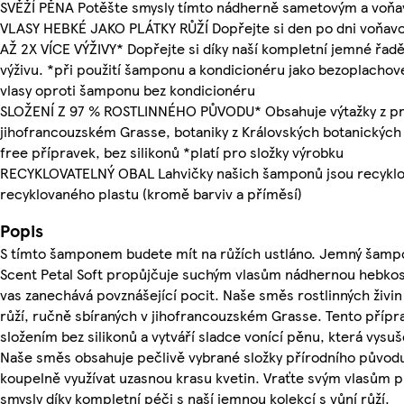
SVĚŽÍ PĚNA Potěšte smysly tímto nádherně sametovým a voňa
VLASY HEBKÉ JAKO PLÁTKY RŮŽÍ Dopřejte si den po dni voňav
AŽ 2X VÍCE VÝŽIVY* Dopřejte si díky naší kompletní jemné řadě 
výživu. *při použití šamponu a kondicionéru jako bezoplacho
vlasy oproti šamponu bez kondicionéru
SLOŽENÍ Z 97 % ROSTLINNÉHO PŮVODU* Obsahuje výtažky z pra
jihofrancouzském Grasse, botaniky z Královských botanických 
free přípravek, bez silikonů *platí pro složky výrobku
RECYKLOVATELNÝ OBAL Lahvičky našich šamponů jsou recyklo
recyklovaného plastu (kromě barviv a příměsí)
Popis
S tímto šamponem budete mít na růžích ustláno. Jemný šampo
Scent Petal Soft propůjčuje suchým vlasům nádhernou hebkost
vas zanechává povznášející pocit. Naše směs rostlinných živin
růží, ručně sbíraných v jihofrancouzském Grasse. Tento příp
složením bez silikonů a vytváří sladce vonící pěnu, která vysuš
Naše směs obsahuje pečlivě vybrané složky přírodního původu
koupelně využívat uzasnou krasu kvetin. Vraťte svým vlasům p
smysly díky kompletní péči s naší jemnou kolekcí s vůní růží.