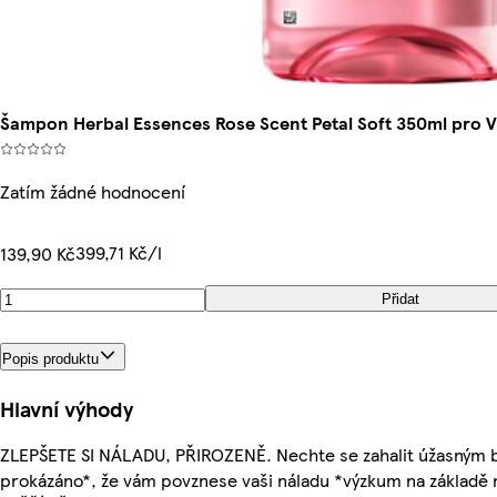
Šampon Herbal Essences Rose Scent Petal Soft 350ml pro V
Zatím žádné hodnocení
399,71 Kč/l
139,90 Kč
Přidat
Popis produktu
Hlavní výhody
ZLEPŠETE SI NÁLADU, PŘIROZENĚ. Nechte se zahalit úžasným b
prokázáno*, že vám povznese vaši náladu *výzkum na základě 