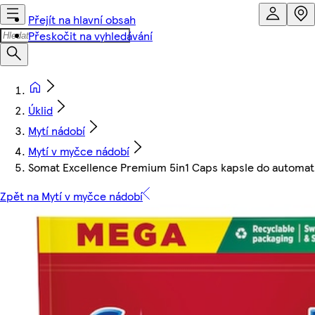
Přejít na hlavní obsah
Přeskočit na vyhledávání
Úklid
Mytí nádobí
Mytí v myčce nádobí
Somat Excellence Premium 5in1 Caps kapsle do automati
Zpět na Mytí v myčce nádobí