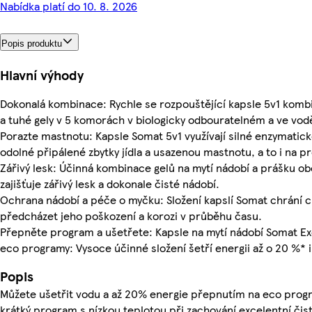
Nabídka platí do 10. 8. 2026
Popis produktu
Hlavní výhody
Dokonalá kombinace: Rychle se rozpouštějící kapsle 5v1 komb
a tuhé gely v 5 komorách v biologicky odbouratelném a ve vo
Porazte mastnotu: Kapsle Somat 5v1 využívají silné enzymatick
odolné připálené zbytky jídla a usazenou mastnotu, a to i na p
Zářivý lesk: Účinná kombinace gelů na mytí nádobí a prášku obo
zajišťuje zářivý lesk a dokonale čisté nádobí.
Ochrana nádobí a péče o myčku: Složení kapslí Somat chrání 
předcházet jeho poškození a korozi v průběhu času.
Přepněte program a ušetřete: Kapsle na mytí nádobí Somat Ex
eco programy: Vysoce účinné složení šetří energii až o 20 %* i
Popis
Můžete ušetřit vodu a až 20% energie přepnutím na eco prog
krátký program s nízkou teplotou při zachování excelentní čist