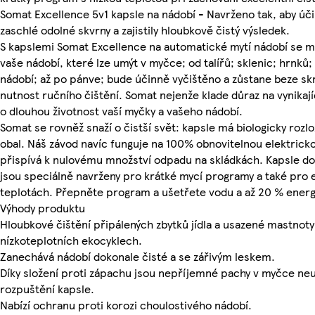
Somat Excellence 5v1 kapsle na nádobí - Navrženo tak, aby úč
zaschlé odolné skvrny a zajistily hloubkově čistý výsledek.
S kapslemi Somat Excellence na automatické mytí nádobí se 
vaše nádobí, které lze umýt v myčce; od talířů; sklenic; hrnků;
nádobí; až po pánve; bude účinně vyčištěno a zůstane beze skr
nutnost ručního čištění. Somat nejenže klade důraz na vynikajíc
o dlouhou životnost vaší myčky a vašeho nádobí.
Somat se rovněž snaží o čistší svět: kapsle má biologicky rozlo
obal. Náš závod navíc funguje na 100% obnovitelnou elektricko
přispívá k nulovému množství odpadu na skládkách. Kapsle d
jsou speciálně navrženy pro krátké mycí programy a také pro e
teplotách. Přepněte program a ušetřete vodu a až 20 % energ
Výhody produktu
Hloubkové čištění připálených zbytků jídla a usazené mastnoty;
nízkoteplotních ekocyklech.
Zanechává nádobí dokonale čisté a se zářivým leskem.
Díky složení proti zápachu jsou nepříjemné pachy v myčce ne
rozpuštění kapsle.
Nabízí ochranu proti korozi choulostivého nádobí.