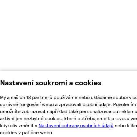
Nastavení soukromí a cookies
My a našich 18 partnerů používáme nebo ukládáme soubory coo
správné fungování webu a zpracovali osobní údaje. Povolením
umožníte zobrazovat například také personalizovanou reklam
aktivní jen nezbytné cookies, které potřebujeme k provozu w
kdykoliv změnit v
Nastavení ochrany osobních údajů
nebo klikn
cookies v patičce webu.