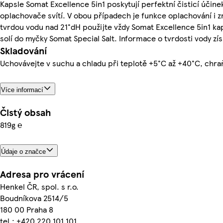
Kapsle Somat Excellence 5in1 poskytují perfektní čisticí účinek,
oplachovače svítí. V obou případech je funkce oplachování i 
tvrdou vodu nad 21°dH použijte vždy Somat Excellence 5in1 ka
solí do myčky Somat Special Salt. Informace o tvrdosti vody zí
Skladování
Uchovávejte v suchu a chladu při teplotě +5°C až +40°C, chr
Více informací
Čistý obsah
819g ℮
Údaje o značce
Adresa pro vrácení
Henkel ČR, spol. s r.o.
Boudníkova 2514/5
180 00 Praha 8
tel.: +420 220 101 101