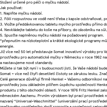
Složení určené pro péči o myčku nádobí.
Jak používat:
1. Naplňte myčku nádobí.
2. Fólii rozpustnou ve vodě není třeba z kapsle odstraňovat, p
3. Vložte předdávkovanou tabletu mycího prostředku přímo d
4. Nevkládejte tabletu do koše na příbory, do zásobníku na sůl
5. Spusťte naplněnou myčku nádobí na požadovaný program.
*přepnutím na nízkoteplotní a krátké ekologické programy můž
energie.
Již více než 50 let představuje Somat inovativní výrobky pro 
prostředku pro automatické myčky v Německu v roce 1962 naš
a nastavujeme nové standardy.
Můžete si tak být nyní i v budoucnosti jisti, že Vaše nádobí bud
Somat – více než čtyři desetiletí čistoty se zárukou lesku. Zn
Celé generace důvěřují firmě Henkel – Vašemu odborníkovi na pr
prostředky jsou základním pilířem úspěchu společnosti Henke
produktu z této obchodní oblasti. V roce 1876 Fritz Henkel zal
německém Aachenu. Prvním výrobkem byl prací prostředek n
nazvaný “Universal-Waschmittel” (univerzální prací prostředek
značkového spotřebního zboží rozrostla a společnost celosv