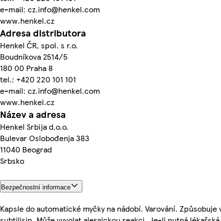
e-mail: cz.info@henkel.com
www.henkel.cz
Adresa distributora
Henkel ČR, spol. s r.o.
Boudníkova 2514/5
180 00 Praha 8
tel.: +420 220 101 101
e-mail: cz.info@henkel.com
www.henkel.cz
Název a adresa
Henkel Srbija d.o.o.
Bulevar Oslobođenja 383
11040 Beograd
Srbsko
Bezpečnostní informace
Kapsle do automatické myčky na nádobí. Varování. Způsobuje 
subtilisin. Může vyvolat alergickou reakci. Je-li nutná lékařs