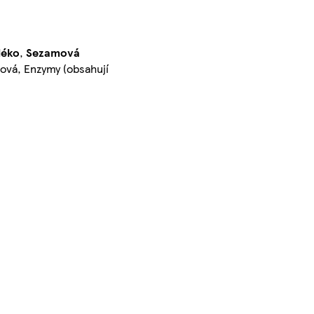
léko
,
Sezamová
bová, Enzymy (obsahují