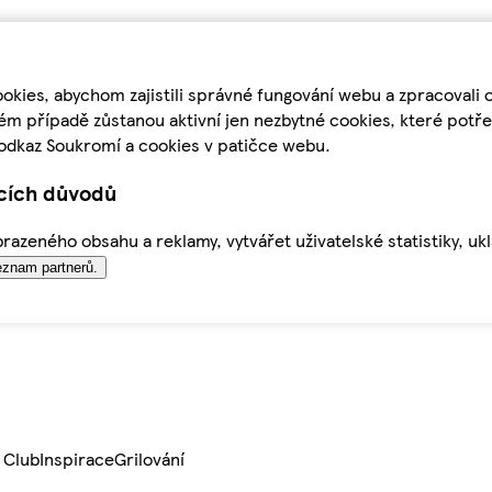
kies, abychom zajistili správné fungování webu a zpracovali 
ém případě zůstanou aktivní jen nezbytné cookies, které pot
odkaz Soukromí a cookies v patičce webu.
ících důvodů
azeného obsahu a reklamy, vytvářet uživatelské statistiky, uk
znam partnerů.
 Club
Inspirace
Grilování