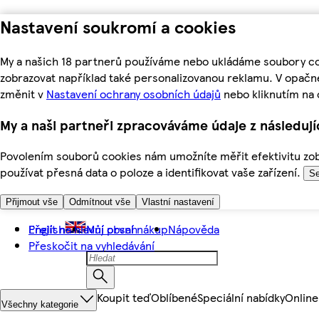
Nastavení soukromí a cookies
My a našich 18 partnerů používáme nebo ukládáme soubory coo
zobrazovat například také personalizovanou reklamu. V opačn
změnit v
Nastavení ochrany osobních údajů
nebo kliknutím na 
My a naši partneři zpracováváme údaje z následuj
Povolením souborů cookies nám umožníte měřit efektivitu zobr
používat přesná data o poloze a identifikovat vaše zařízení.
Se
Přijmout vše
Odmítnout vše
Vlastní nastavení
Přejít na hlavní obsah
English
Můj první nákup
Nápověda
Přeskočit na vyhledávání
Koupit teď
Oblíbené
Speciální nabídky
Online
Všechny kategorie