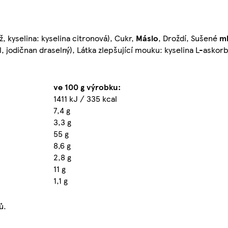
, kyselina: kyselina citronová), Cukr,
Máslo
, Droždí, Sušené
m
, jodičnan draselný), Látka zlepšující mouku: kyselina L-askor
ve 100 g výrobku:
1411 kJ / 335 kcal
7,4 g
3,3 g
55 g
8,6 g
2,8 g
11 g
1,1 g
ů.