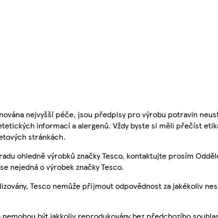
nována nejvyšší péče, jsou předpisy pro výrobu potravin neust
etetických informací a alergenů. Vždy byste si měli přečíst eti
etových stránkách.
 radu ohledně výrobků značky Tesco, kontaktujte prosím Odděl
se nejedná o výrobek značky Tesco.
ualizovány, Tesco nemůže přijmout odpovědnost za jakékoliv ne
a nemohou být jakkoliv reprodukovány bez předchozího souhla