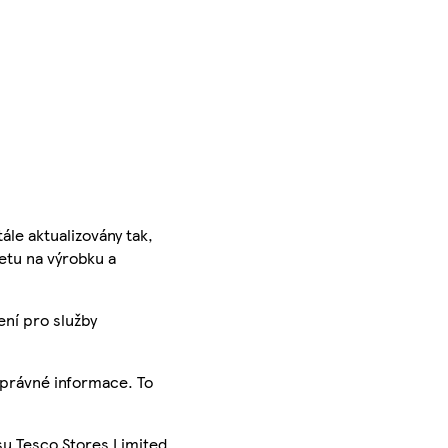
ále aktualizovány tak,
ketu na výrobku a
ení pro služby
správné informace. To
su Tesco Stores Limited