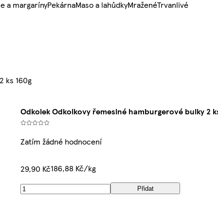
e a margaríny
Pekárna
Maso a lahůdky
Mražené
Trvanlivé
2 ks 160g
Odkolek Odkolkovy řemeslné hamburgerové bulky 2 k
Zatím žádné hodnocení
186,88 Kč/kg
29,90 Kč
Přidat