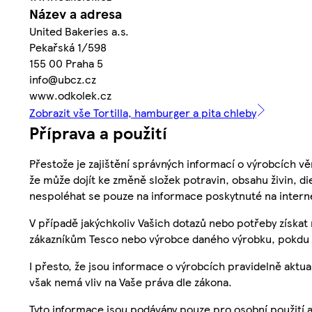
Název a adresa
United Bakeries a.s.
Pekařská 1/598
155 00 Praha 5
info@ubcz.cz
www.odkolek.cz
Zobrazit vše Tortilla, hamburger a pita chleby
Příprava a použití
Přestože je zajištění správných informací o výrobcích vě
že může dojít ke změně složek potravin, obsahu živin, di
nespoléhat se pouze na informace poskytnuté na intern
V případě jakýchkoliv Vašich dotazů nebo potřeby získat
zákazníkům Tesco nebo výrobce daného výrobku, pokdu 
I přesto, že jsou informace o výrobcích pravidelně akt
však nemá vliv na Vaše práva dle zákona.
Tyto informace jsou podávány pouze pro osobní použití 