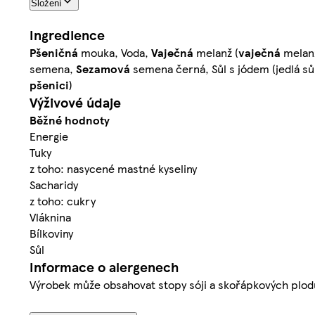
Složení
Ingredience
Pšeničná
mouka, Voda,
Vaječná
melanž (
vaječná
melanž
semena,
Sezamová
semena černá, Sůl s jódem (jedlá sůl
pšenici
)
Výživové údaje
Běžné hodnoty
Energie
Tuky
z toho: nasycené mastné kyseliny
Sacharidy
z toho: cukry
Vláknina
Bílkoviny
Sůl
Informace o alergenech
Výrobek může obsahovat stopy sóji a skořápkových plod