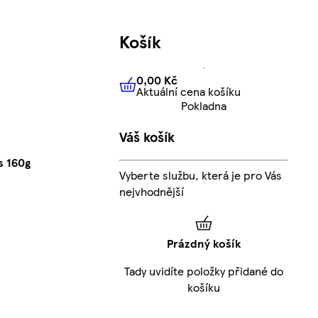
Košík
0,00 Kč
Aktuální cena košíku
0,00 Kč
Aktuální cena košíku
Pokladna
Váš košík
s 160g
Vyberte službu, která je pro Vás
nejvhodnější
Prázdný košík
Tady uvidíte položky přidané do
košíku