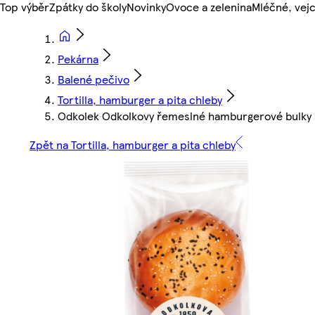
Top výběr
Zpátky do školy
Novinky
Ovoce a zelenina
Mléčné, vejc
Pekárna
Balené pečivo
Tortilla, hamburger a pita chleby
Odkolek Odkolkovy řemeslné hamburgerové bulky 
Zpět na Tortilla, hamburger a pita chleby