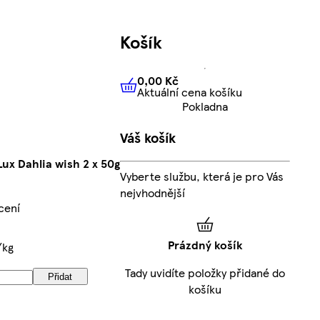
Košík
0,00 Kč
Aktuální cena košíku
0,00 Kč
Aktuální cena košíku
Pokladna
Váš košík
x Dahlia wish 2 x 50g
Vyberte službu, která je pro Vás
nejvhodnější
cení
Prázdný košík
/kg
Tady uvidíte položky přidané do
Přidat
košíku