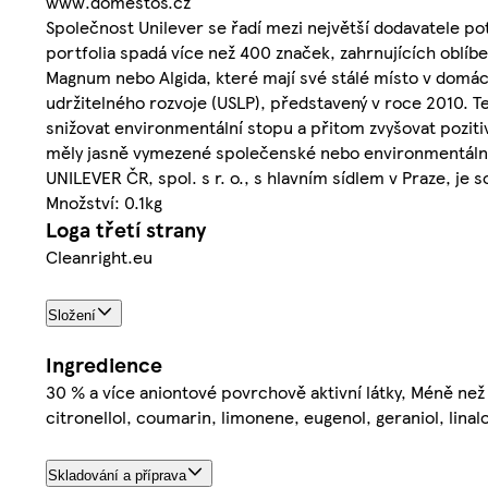
www.domestos.cz
Společnost Unilever se řadí mezi největší dodavatele po
portfolia spadá více než 400 značek, zahrnujících oblíb
Magnum nebo Algida, které mají své stálé místo v domá
udržitelného rozvoje (USLP), představený v roce 2010. Te
snižovat environmentální stopu a přitom zvyšovat pozitiv
měly jasně vymezené společenské nebo environmentální p
UNILEVER ČR, spol. s r. o., s hlavním sídlem v Praze, je
Množství: 0.1kg
Loga třetí strany
Cleanright.eu
Složení
Ingredience
30 % a více aniontové povrchově aktivní látky, Méně než
citronellol, coumarin, limonene, eugenol, geraniol, linal
Skladování a příprava