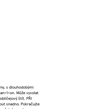
smy, s dlouhodobými
han-1-on. Může vyvolat
bličejový štít. PŘI
mout snadno. Pokračujte