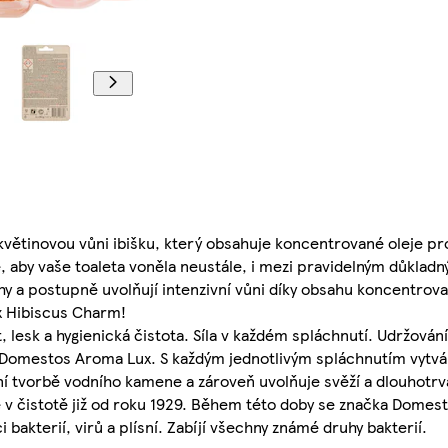
větinovou vůni ibišku, který obsahuje koncentrované oleje pr
e, aby vaše toaleta voněla neustále, i mezi pravidelným důkla
y a postupně uvolňují intenzivní vůni díky obsahu koncentrova
x Hibiscus Charm!
esk a hygienická čistota. Síla v každém spláchnutí. Udržování
 Domestos Aroma Lux. S každým jednotlivým spláchnutím vytv
í tvorbě vodního kamene a zároveň uvolňuje svěží a dlouhotrva
 čistotě již od roku 1929. Během této doby se značka Domes
bakterií, virů a plísní. Zabíjí všechny známé druhy bakterií.