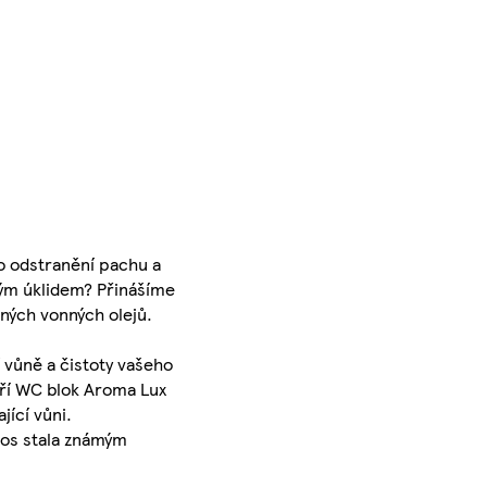
o odstranění pachu a
dným úklidem? Přinášíme
ných vonných olejů.
 vůně a čistoty vašeho
áří WC blok Aroma Lux
jící vůni.
tos stala známým