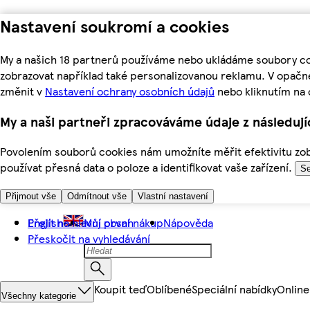
Nastavení soukromí a cookies
My a našich 18 partnerů používáme nebo ukládáme soubory coo
zobrazovat například také personalizovanou reklamu. V opačn
změnit v
Nastavení ochrany osobních údajů
nebo kliknutím na 
My a naši partneři zpracováváme údaje z následuj
Povolením souborů cookies nám umožníte měřit efektivitu zobr
používat přesná data o poloze a identifikovat vaše zařízení.
Se
Přijmout vše
Odmítnout vše
Vlastní nastavení
Přejít na hlavní obsah
English
Můj první nákup
Nápověda
Přeskočit na vyhledávání
Koupit teď
Oblíbené
Speciální nabídky
Online
Všechny kategorie