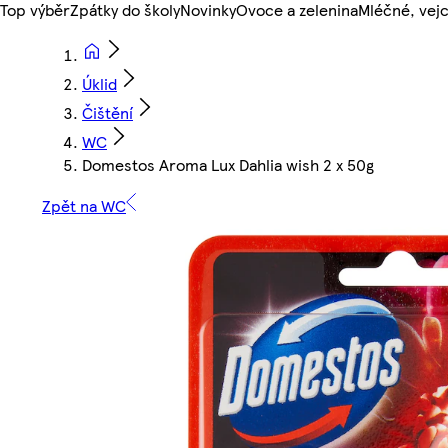
Top výběr
Zpátky do školy
Novinky
Ovoce a zelenina
Mléčné, vejc
Úklid
Čištění
WC
Domestos Aroma Lux Dahlia wish 2 x 50g
Zpět na WC