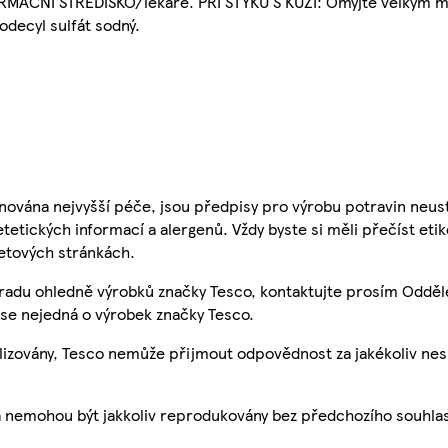
RMAČNÍ STŘEDISKO/lékaře. PŘÍ STYKU S KŮŽÍ: Omyjte velkým m
decyl sulfát sodný.
nována nejvyšší péče, jsou předpisy pro výrobu potravin neust
etetických informací a alergenů. Vždy byste si měli přečíst eti
etových stránkách.
 radu ohledně výrobků značky Tesco, kontaktujte prosím Odděl
se nejedná o výrobek značky Tesco.
ualizovány, Tesco nemůže přijmout odpovědnost za jakékoliv ne
a nemohou být jakkoliv reprodukovány bez předchozího souhla