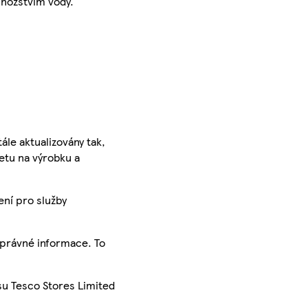
nožstvím vody.
ále aktualizovány tak,
ketu na výrobku a
ení pro služby
správné informace. To
su Tesco Stores Limited