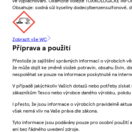
ve vyplachování. Okamžitě volejte TOXIKOLOGICKÉ INFO
Obsahuje: sodná sůl kyseliny dodecylbenzensulfonové, do
Zobrazit vše WC
Příprava a použití
Přestože je zajištění správných informací o výrobcích vě
že může dojít ke změně složek potravin, obsahu živin, di
nespoléhat se pouze na informace poskytnuté na intern
V případě jakýchkoliv Vašich dotazů nebo potřeby získat
zákazníkům Tesco nebo výrobce daného výrobku, pokdu 
I přesto, že jsou informace o výrobcích pravidelně akt
však nemá vliv na Vaše práva dle zákona.
Tyto informace jsou podávány pouze pro osobní použití 
ani bez řádného uvedení zdroje.