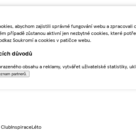
kies, abychom zajistili správné fungování webu a zpracovali 
ém případě zůstanou aktivní jen nezbytné cookies, které pot
odkaz Soukromí a cookies v patičce webu.
ících důvodů
azeného obsahu a reklamy, vytvářet uživatelské statistiky, uk
znam partnerů.
 Club
Inspirace
Léto