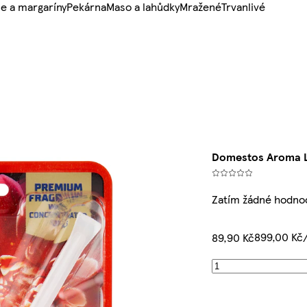
e a margaríny
Pekárna
Maso a lahůdky
Mražené
Trvanlivé
Domestos Aroma Lu
Zatím žádné hodno
899,00 Kč
89,90 Kč