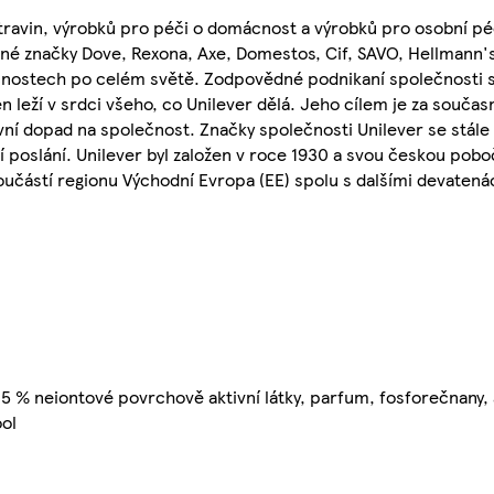
travin, výrobků pro péči o domácnost a výrobků pro osobní péč
ené značky Dove, Rexona, Axe, Domestos, Cif, SAVO, Hellmann's
cnostech po celém světě. Zodpovědné podnikaní společnosti s
n leží v srdci všeho, co Unilever dělá. Jeho cílem je za souča
ní dopad na společnost. Značky společnosti Unilever se stále 
oslání. Unilever byl založen v roce 1930 a svou českou pobočk
 součástí regionu Východní Evropa (EE) spolu s dalšími devaten
 5 % neiontové povrchově aktivní látky, parfum, fosforečnany,
ool