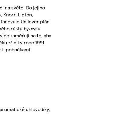
i na světě. Do jejího
, Knorr, Lipton,
tanovuje Unilever plán
sného růstu byznysu
více zaměřují na to, aby
u zřídil v roce 1991.
ácti pobočkami.
 aromatické uhlovodíky,