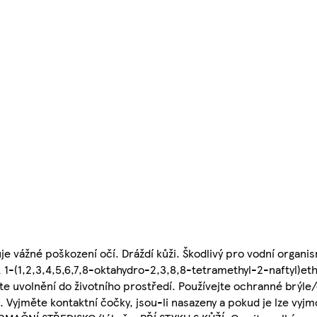
 vážné poškození očí. Dráždí kůži. Škodlivý pro vodní organi
 1-(1,2,3,4,5,6,7,8-oktahydro-2,3,8,8-tetramethyl-2-naftyl)et
 uvolnění do životního prostředí. Používejte ochranné brýle/o
Vyjměte kontaktní čočky, jsou-li nasazeny a pokud je lze vyj