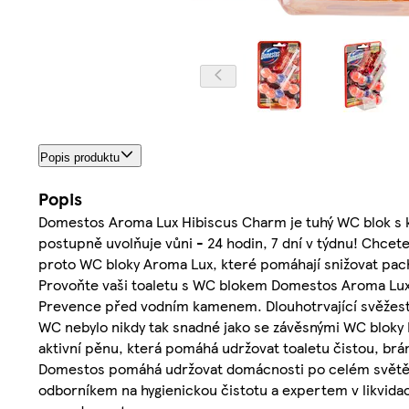
Popis produktu
Popis
Domestos Aroma Lux Hibiscus Charm je tuhý WC blok s k
postupně uvolňuje vůni - 24 hodin, 7 dní v týdnu! Chcet
proto WC bloky Aroma Lux, které pomáhají snižovat pach
Provoňte vaši toaletu s WC blokem Domestos Aroma Lu
Prevence před vodním kamenem. Dlouhotrvající svěžest, l
WC nebylo nikdy tak snadné jako se závěsnými WC bloky
aktivní pěnu, která pomáhá udržovat toaletu čistou, brán
Domestos pomáhá udržovat domácnosti po celém světě v
odborníkem na hygienickou čistotu a expertem v likvidaci 