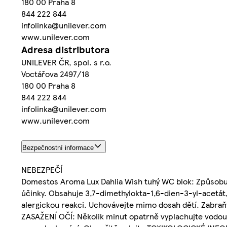
180 00 Praha 8
844 222 844
infolinka@unilever.com
www.unilever.com
Adresa distributora
UNILEVER ČR, spol. s r.o.
Voctářova 2497/18
180 00 Praha 8
844 222 844
infolinka@unilever.com
www.unilever.com
Bezpečnostní informace
NEBEZPEČÍ
Domestos Aroma Lux Dahlia Wish tuhý WC blok: Způsobuje
účinky. Obsahuje 3,7-dimethylokta-1,6-dien-3-yl-acetát,
alergickou reakci. Uchovávejte mimo dosah dětí. Zabraňte
ZASAŽENÍ OČÍ: Několik minut opatrně vyplachujte vodou. 