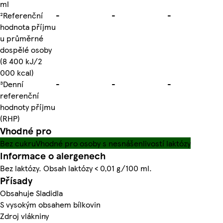
ml
²Referenční
-
-
-
hodnota příjmu
u průměrné
dospělé osoby
(8 400 kJ/2
000 kcal)
³Denní
-
-
-
referenční
hodnoty příjmu
(RHP)
Vhodné pro
Bez cukru
Vhodné pro osoby s nesnášenlivostí laktózy
Informace o alergenech
Bez laktózy. Obsah laktózy < 0,01 g/100 ml.
Přísady
Obsahuje Sladidla
S vysokým obsahem bílkovin
Zdroj vlákniny