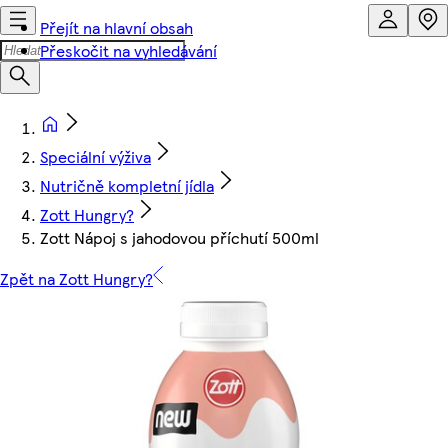
Přejít na hlavní obsah
Přeskočit na vyhledávání
Speciální výživa
Nutričně kompletní jídla
Zott Hungry?
Zott Nápoj s jahodovou příchutí 500ml
Zpět na Zott Hungry?