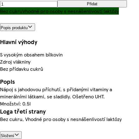
Přidat
Bez cukru
Vhodné pro osoby s nesnášenlivostí laktózy
Popis produktu
Hlavní výhody
S vysokým obsahem bílkovin
Zdroj vlákniny
Bez přídavku cukrů
Popis
Nápoj s jahodovou příchutí, s přidanými vitaminy a
minerálními látkami, se sladidly. Ošetřeno UHT.
Množství: 0.5l
Loga třetí strany
Bez cukru, Vhodné pro osoby s nesnášenlivostí laktózy
Složení