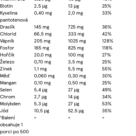
Biotin
2,5 μg
13 μg
25%
Kyselina
0,40 mg
2,0 mg
33%
pantotenová
Draslík
145 mg
725 mg
36%
Chlorid
66,5 mg
333 mg
42%
Vápník
205 mg
1025 mg
128%
Fosfor
165 mg
825 mg
118%
Hořčík
20,0 mg
100 mg
27%
Železo
0,70 mg
3,5 mg
25%
Zinek
1,1 mg
5,5 mg
55%
Měď
0,060 mg
0,30 mg
30%
Mangan
0,10 mg
0,50 mg
25%
Selen
5,4 μg
27 μg
49%
Chrom
2,7 μg
14 μg
34%
Molybden
5,3 μg
27 μg
53%
Jód
10,5 μg
52,5 μg
35%
¹Balení
-
-
-
obsahuje 1
porci po 500