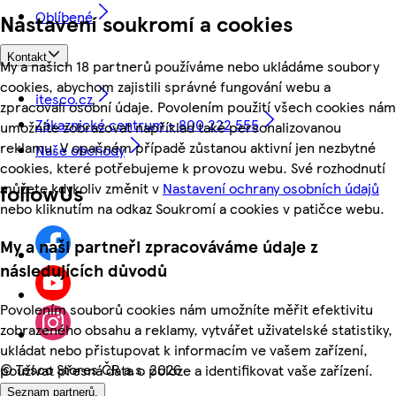
Oblíbené
Nastavení soukromí a cookies
Kontakt
My a našich 18 partnerů používáme nebo ukládáme soubory
cookies, abychom zajistili správné fungování webu a
itesco.cz
zpracovali osobní údaje. Povolením použití všech cookies nám
Zákaznické centrum - 800 222 555
umožníte zobrazovat například také personalizovanou
reklamu. V opačném případě zůstanou aktivní jen nezbytné
Naše obchody
cookies, které potřebujeme k provozu webu. Své rozhodnutí
můžete kdykoliv změnit v
Nastavení ochrany osobních údajů
followUs
nebo kliknutím na odkaz Soukromí a cookies v patičce webu.
My a naši partneři zpracováváme údaje z
následujících důvodů
Povolením souborů cookies nám umožníte měřit efektivitu
zobrazeného obsahu a reklamy, vytvářet uživatelské statistiky,
ukládat nebo přistupovat k informacím ve vašem zařízení,
©
Tesco Stores ČR a.s. 2026
používat přesná data o poloze a identifikovat vaše zařízení.
Seznam partnerů.