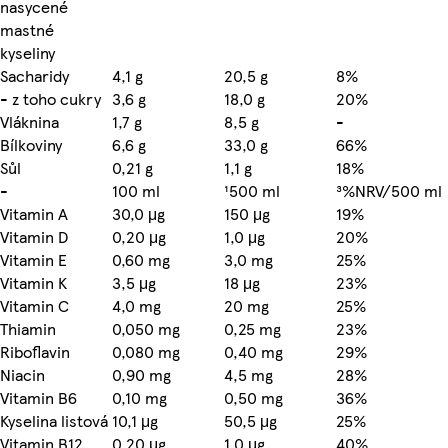
nasycené
mastné
kyseliny
Sacharidy
4,1 g
20,5 g
8%
- z toho cukry
3,6 g
18,0 g
20%
Vláknina
1,7 g
8,5 g
-
Bílkoviny
6,6 g
33,0 g
66%
Sůl
0,21 g
1,1 g
18%
-
100 ml
¹500 ml
³%NRV/500 ml
Vitamin A
30,0 μg
150 μg
19%
Vitamin D
0,20 μg
1,0 μg
20%
Vitamin E
0,60 mg
3,0 mg
25%
Vitamin K
3,5 μg
18 μg
23%
Vitamin C
4,0 mg
20 mg
25%
Thiamin
0,050 mg
0,25 mg
23%
Riboflavin
0,080 mg
0,40 mg
29%
Niacin
0,90 mg
4,5 mg
28%
Vitamin B6
0,10 mg
0,50 mg
36%
Kyselina listová
10,1 μg
50,5 μg
25%
Vitamin B12
0,20 μg
1,0 μg
40%