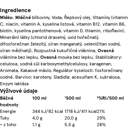
Ingredience
Mléko
,
Mléčné
bílkoviny, Voda, Řepkový olej, Vitamíny (vitamin
C, niacin, vitamin A, kyselina listová, vitamin B12, vitamin B6,
biotin, kyselina pantothenová, vitamin D, thiamin, riboflavin),
Minerální látky (chlorid draselný, oxid hořečnatý,
difosforečnan železitý, síran manganatý, seleničitan sodný,
síran měďnatý), Rozpustná kukuřičná vláknina,
Ovesná
vláknina bez lepku,
Ovesná
mouka bez lepku, Stabilizátory:
celulosa, sodná sůl karboxymethylcelulosy, karagenan,
Aromata, Kakaové máslo, Regulátor kyselosti: fosforečnany
sodné, Barvivo: karoteny, Sladidla: acesulfam K, sukralosa,
Enzym laktáza
Výživové údaje
Běžné
100 ml
¹500 ml
²%RI/500 ml
hodnoty
Energie
344 kJ/82 kcal
1718 kJ/411 kcal
21%
Tuky
4,0 g
20,0 g
29%
- z toho
1,1 g
5,5 g
28%