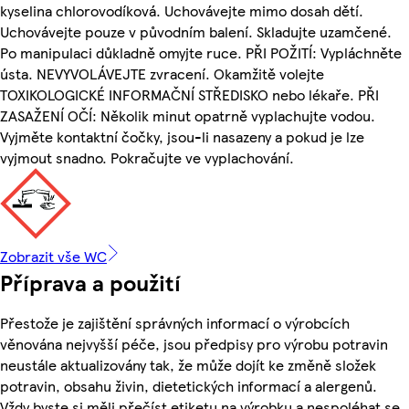
kyselina chlorovodíková. Uchovávejte mimo dosah dětí.
Uchovávejte pouze v původním balení. Skladujte uzamčené.
Po manipulaci důkladně omyjte ruce. PŘI POŽITÍ: Vypláchněte
ústa. NEVYVOLÁVEJTE zvracení. Okamžitě volejte
TOXIKOLOGICKÉ INFORMAČNÍ STŘEDISKO nebo lékaře. PŘI
ZASAŽENÍ OČÍ: Několik minut opatrně vyplachujte vodou.
Vyjměte kontaktní čočky, jsou-li nasazeny a pokud je lze
vyjmout snadno. Pokračujte ve vyplachování.
Zobrazit vše WC
Příprava a použití
Přestože je zajištění správných informací o výrobcích
věnována nejvyšší péče, jsou předpisy pro výrobu potravin
neustále aktualizovány tak, že může dojít ke změně složek
potravin, obsahu živin, dietetických informací a alergenů.
Vždy byste si měli přečíst etiketu na výrobku a nespoléhat se