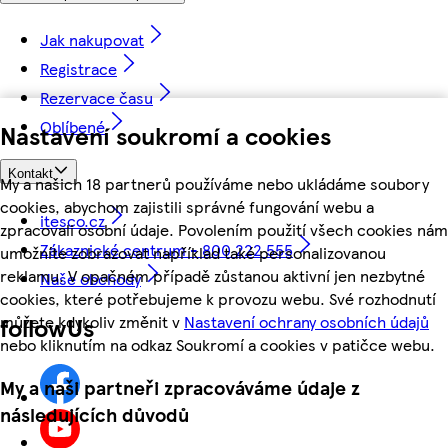
Jak nakupovat
Registrace
Rezervace času
Oblíbené
Nastavení soukromí a cookies
Kontakt
My a našich 18 partnerů používáme nebo ukládáme soubory
cookies, abychom zajistili správné fungování webu a
itesco.cz
zpracovali osobní údaje. Povolením použití všech cookies nám
Zákaznické centrum - 800 222 555
umožníte zobrazovat například také personalizovanou
reklamu. V opačném případě zůstanou aktivní jen nezbytné
Naše obchody
cookies, které potřebujeme k provozu webu. Své rozhodnutí
můžete kdykoliv změnit v
Nastavení ochrany osobních údajů
followUs
nebo kliknutím na odkaz Soukromí a cookies v patičce webu.
My a naši partneři zpracováváme údaje z
následujících důvodů