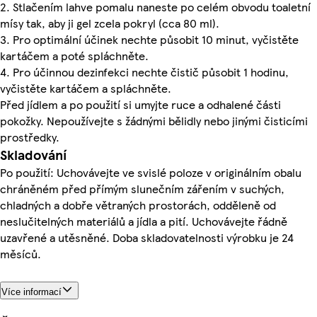
2. Stlačením lahve pomalu naneste po celém obvodu toaletní
mísy tak, aby ji gel zcela pokryl (cca 80 ml).
3. Pro optimální účinek nechte působit 10 minut, vyčistěte
kartáčem a poté spláchněte.
4. Pro účinnou dezinfekci nechte čistič působit 1 hodinu,
vyčistěte kartáčem a spláchněte.
Před jídlem a po použití si umyjte ruce a odhalené části
pokožky. Nepoužívejte s žádnými bělidly nebo jinými čisticími
prostředky.
Skladování
Po použití: Uchovávejte ve svislé poloze v originálním obalu
chráněném před přímým slunečním zářením v suchých,
chladných a dobře větraných prostorách, odděleně od
neslučitelných materiálů a jídla a pití. Uchovávejte řádně
uzavřené a utěsněné. Doba skladovatelnosti výrobku je 24
měsíců.
Více informací