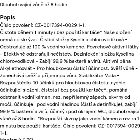
Dlouhotrvající vůně až 8 hodin
Popis
Číslo povolení: CZ-0017394-0029 1-1.
Čistota během 1 minuty i bez použití kartáče* Naše složení
nemá co skrývat. Čisticí složky Kyselina chlorovodíková -
Odstraňuje až 100 % vodního kamene. Povrchově aktivní látky
- Efektivně odstraňují nečistoty. Dezinfekční složka Kyselina
chlorovodíková - Zabíjí 99,9 % bakterií a virů. Aktivní pěna
Alkyl ethoxylát - Pro hloubkovou čisticí účinnost. Svěží vůně -
Zanechává svěží a příjemnou vůni. Stabilizátor Voda -
Rozpouštědlo. 10 účinků pro hloubkovou čistotu: rychle
účinkující složení, čistota i bez použití kartáče*, pomáhá
odstranit vodní kámen, rez, nepříjemný zápach, skvrny od
moči, účinkuje i pod vodní hladinou (čistí a dezinfikuje), zabíjí
99,9 % bakterií a virů, účinný i pod okrajem WC, dlouhotrvající
vůně až 8 hodin. *Rozpouští skvrny jako vodní kámen a rez za 1
minutu bez použití kartáče. Číslo povolení: CZ-0017394-0029
1-1.
Množství: 0.75l