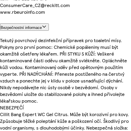
ConsumerCare_CZ@reckitt.com
www.rbeuroinfo.com
Bezpečnostní informace
Tekutý povrchový dezinfekční přípravek pro toaletní mísy.
Pokyny pro první pomoc: Chemické popáleniny musí být
okamžitě ošetřeny lékařem. PŘI STYKU S KŮŽÍ: Veškeré
kontaminované části oděvu okamžitě svlékněte. Opláchněte
kůži vodou. Kontaminovaný oděv před opětovným použitím
vyperte. PŘI NADÝCHÁNÍ: Přeneste postiženého na čerstvý
vzduch a ponechte jej v klidu v poloze usnadňující dýchání.
Nikdy nepodávejte nic ústy osobě v bezvědomí. Osoby v
bezvědomí uložte do stabilizované polohy a ihned přivolejte
lékařskou pomoc.
NEBEZPEČÍ
Cillit Bang Expert WC Gel Citrus. Může být korozivní pro kovy.
Způsobuje těžké poleptání kůže a poškození očí. Škodlivý pro
vodní organismy, s dlouhodobými účinky. Nebezpečná složka: