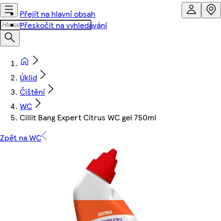
Přejít na hlavní obsah
Přeskočit na vyhledávání
Úklid
Čištění
WC
Cillit Bang Expert Citrus WC gel 750ml
Zpět na WC