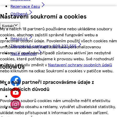
Rezervace času
Oblíbené
Nastavení soukromí a cookies
Kontakt
My a našich 18 partnerů používáme nebo ukládáme soubory
cookies, abychom zajistili správné fungování webu a
itesco.cz
zpracovali osobní údaje. Povolením použití všech cookies nám
Zákaznické centrum - 800 222 555
umožníte zobrazovat například také personalizovanou
reklamu. V opačném případě zůstanou aktivní jen nezbytné
Naše obchody
cookies, které potřebujeme k provozu webu. Své rozhodnutí
můžete kdykoliv změnit v
Nastavení ochrany osobních údajů
followUs
nebo kliknutím na odkaz Soukromí a cookies v patičce webu.
My a naši partneři zpracováváme údaje z
následujících důvodů
Povolením souborů cookies nám umožníte měřit efektivitu
zobrazeného obsahu a reklamy, vytvářet uživatelské statistiky,
ukládat nebo přistupovat k informacím ve vašem zařízení,