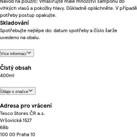
Návod na použití: Vmasírujte malé množství šampónu do
vlhkých vlasů a pokožky hlavy. Důkladně opláchněte. V případě
potřeby postup opakujte.
Skladování
Spotřebujte nejlépe do: datum spotřeby a číslo šarže
uvedeno na obalu.
Více informací
Čistý obsah
400ml
Údaje o značce
Adresa pro vrácení
Tesco Stores ČR a.s.
Vršovická 1527
68b
100 00 Praha 10