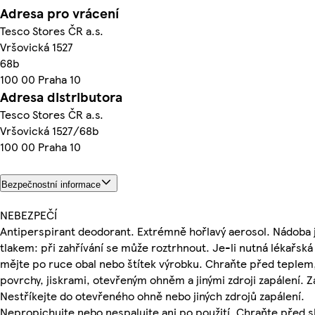
Adresa pro vrácení
Tesco Stores ČR a.s.
Vršovická 1527
68b
100 00 Praha 10
Adresa distributora
Tesco Stores ČR a.s.
Vršovická 1527/68b
100 00 Praha 10
Bezpečnostní informace
NEBEZPEČÍ
Antiperspirant deodorant. Extrémně hořlavý aerosol. Nádoba 
tlakem: při zahřívání se může roztrhnout. Je-li nutná lékařsk
mějte po ruce obal nebo štítek výrobku. Chraňte před teplem
povrchy, jiskrami, otevřeným ohněm a jinými zdroji zapálení. Z
Nestříkejte do otevřeného ohně nebo jiných zdrojů zapálení.
Nepropichujte nebo nespalujte ani po použití. Chraňte před 