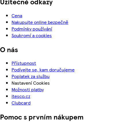
Užitečné odkazy
Cena
Nakupujte online bezpečně
Podmínky používání
Soukromí a cookies
O nás
Přístupnost
Podívejte se, kam doručujeme
Poplatek za službu
Nastavení Cookies
Možnosti platby
itesco.cz
Clubcard
Pomoc s prvním nákupem