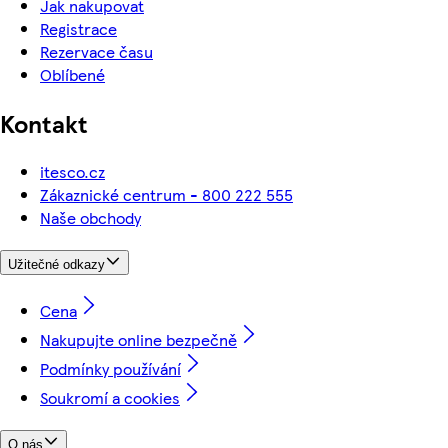
Jak nakupovat
Registrace
Rezervace času
Oblíbené
Kontakt
itesco.cz
Zákaznické centrum - 800 222 555
Naše obchody
Užitečné odkazy
Cena
Nakupujte online bezpečně
Podmínky používání
Soukromí a cookies
O nás