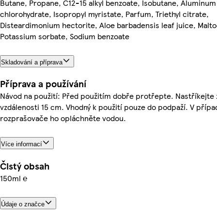
Butane, Propane, C12-15 alkyl benzoate, Isobutane, Aluminum
chlorohydrate, Isopropyl myristate, Parfum, Triethyl citrate,
Disteardimonium hectorite, Aloe barbadensis leaf juice, Malto
Potassium sorbate, Sodium benzoate
Skladování a příprava
Příprava a používání
Návod na použití: Před použitím dobře protřepte. Nastříkejte 
vzdálenosti 15 cm. Vhodný k použití pouze do podpaží. V příp
rozprašovače ho opláchněte vodou.
Více informací
Čistý obsah
150ml ℮
Údaje o značce