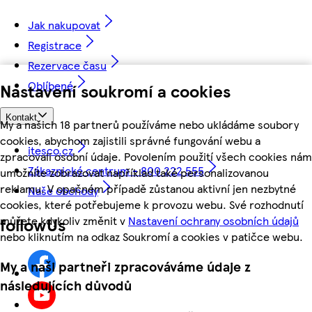
Jak nakupovat
Registrace
Rezervace času
Oblíbené
Nastavení soukromí a cookies
Kontakt
My a našich 18 partnerů používáme nebo ukládáme soubory
cookies, abychom zajistili správné fungování webu a
itesco.cz
zpracovali osobní údaje. Povolením použití všech cookies nám
Zákaznické centrum - 800 222 555
umožníte zobrazovat například také personalizovanou
reklamu. V opačném případě zůstanou aktivní jen nezbytné
Naše obchody
cookies, které potřebujeme k provozu webu. Své rozhodnutí
můžete kdykoliv změnit v
Nastavení ochrany osobních údajů
followUs
nebo kliknutím na odkaz Soukromí a cookies v patičce webu.
My a naši partneři zpracováváme údaje z
následujících důvodů