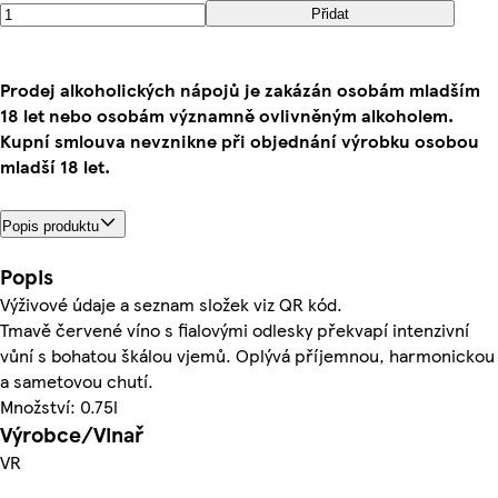
Přidat
Prodej alkoholických nápojů je zakázán osobám mladším
18 let nebo osobám významně ovlivněným alkoholem.
Kupní smlouva nevznikne při objednání výrobku osobou
mladší 18 let.
Popis produktu
Popis
Výživové údaje a seznam složek viz QR kód.
Tmavě červené víno s fialovými odlesky překvapí intenzivní
vůní s bohatou škálou vjemů. Oplývá příjemnou, harmonickou
a sametovou chutí.
Množství: 0.75l
Výrobce/Vinař
VR