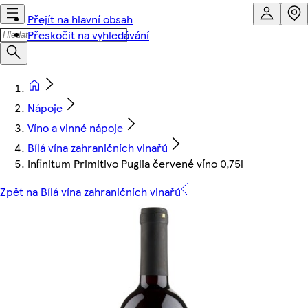
Přejít na hlavní obsah
Přeskočit na vyhledávání
Nápoje
Víno a vinné nápoje
Bílá vína zahraničních vinařů
Infinitum Primitivo Puglia červené víno 0,75l
Zpět na Bílá vína zahraničních vinařů