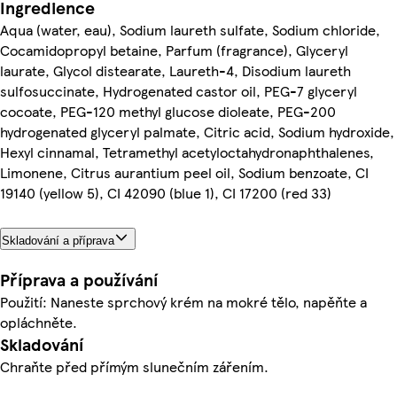
Ingredience
Aqua (water, eau), Sodium laureth sulfate, Sodium chloride,
Cocamidopropyl betaine, Parfum (fragrance), Glyceryl
laurate, Glycol distearate, Laureth-4, Disodium laureth
sulfosuccinate, Hydrogenated castor oil, PEG-7 glyceryl
cocoate, PEG-120 methyl glucose dioleate, PEG-200
hydrogenated glyceryl palmate, Citric acid, Sodium hydroxide,
Hexyl cinnamal, Tetramethyl acetyloctahydronaphthalenes,
Limonene, Citrus aurantium peel oil, Sodium benzoate, CI
19140 (yellow 5), CI 42090 (blue 1), CI 17200 (red 33)
Skladování a příprava
Příprava a používání
Použití: Naneste sprchový krém na mokré tělo, napěňte a
opláchněte.
Skladování
Chraňte před přímým slunečním zářením.