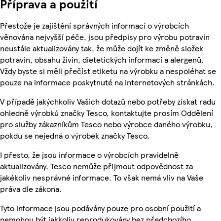
Příprava a použití
Přestože je zajištění správných informací o výrobcích
věnována nejvyšší péče, jsou předpisy pro výrobu potravin
neustále aktualizovány tak, že může dojít ke změně složek
potravin, obsahu živin, dietetických informací a alergenů.
Vždy byste si měli přečíst etiketu na výrobku a nespoléhat se
pouze na informace poskytnuté na internetových stránkách.
V případě jakýchkoliv Vašich dotazů nebo potřeby získat radu
ohledně výrobků značky Tesco, kontaktujte prosím Oddělení
pro služby zákazníkům Tesco nebo výrobce daného výrobku,
pokdu se nejedná o výrobek značky Tesco.
I přesto, že jsou informace o výrobcích pravidelně
aktualizovány, Tesco nemůže přijmout odpovědnost za
jakékoliv nesprávné informace. To však nemá vliv na Vaše
práva dle zákona.
Tyto informace jsou podávány pouze pro osobní použití a
nemohou být jakkoliv reprodukovány bez předchozího