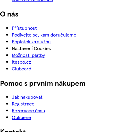
O nás
Přístupnost
Podívejte se, kam doručujeme
Poplatek za službu
Nastavení Cookies
Možnosti platby
itesco.cz
Clubcard
Pomoc s prvním nákupem
Jak nakupovat
Registrace
Rezervace času
Oblíbené
Kontakt