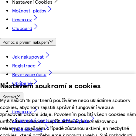
Nastavení Cookies
Možnosti platby
itesco.cz
Clubcard
Pomoc s prvním nákupem
Jak nakupovat
Registrace
Rezervace času
Oblíbené
Nastavení soukromí a cookies
Kontakt
My a našich 18 partnerů používáme nebo ukládáme soubory
cookies, abychom zajistili správné fungování webu a
itesco.cz
zpracovali osobní údaje. Povolením použití všech cookies nám
Zákaznické centrum - 800 222 555
umožníte zobrazovat například také personalizovanou
reklamu. V opačném případě zůstanou aktivní jen nezbytné
Naše obchody
cookies, které potřebujeme k provozu webu. Své rozhodnutí