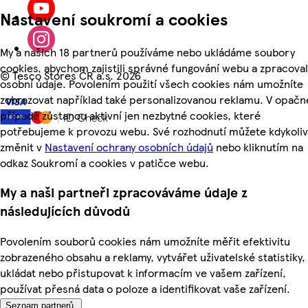
Nastavení soukromí a cookies
My a našich 18 partnerů používáme nebo ukládáme soubory
cookies, abychom zajistili správné fungování webu a zpracoval
©
Tesco Stores ČR a.s. 2026
osobní údaje. Povolením použití všech cookies nám umožníte
zobrazovat například také personalizovanou reklamu. V opač
případě zůstanou aktivní jen nezbytné cookies, které
potřebujeme k provozu webu. Své rozhodnutí můžete kdykoliv
změnit v
Nastavení ochrany osobních údajů
nebo kliknutím na
odkaz Soukromí a cookies v patičce webu.
My a naši partneři zpracováváme údaje z
následujících důvodů
Povolením souborů cookies nám umožníte měřit efektivitu
zobrazeného obsahu a reklamy, vytvářet uživatelské statistiky,
ukládat nebo přistupovat k informacím ve vašem zařízení,
používat přesná data o poloze a identifikovat vaše zařízení.
Seznam partnerů.