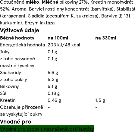
Odtučněné
mléko
,
Mléčné
bílkoviny 27%, Kreatin monohydrát 
52%, Aroma, Barvící rostlinný koncentrát (barvířská), Stabilizá
(karagenan), Sladidla (acesulfam K, sukralosa), Barviva (E 131,
kurkumin), Enzym laktáza
Výživové údaje
Běžné hodnoty
na 100ml
na 330ml
Energetická hodnota
203 kJ/48 kcal
Tuky
0,1 g
z toho nasycené
0,1 g
mastné kyseliny
Sacharidy
5,6 g
z toho cukry
5,3 g
Bílkoviny
6,1 g
Sůl
0,18 g
Kreatin
0,46 g
1,5 g
Obsahuje přirozeně
-
-
se vyskytující cukry
Vhodné pro
Vhodné pro osoby s nesnášenlivostí laktózy