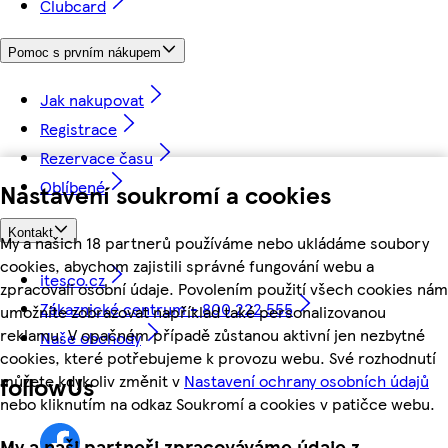
Clubcard
Pomoc s prvním nákupem
Jak nakupovat
Registrace
Rezervace času
Oblíbené
Nastavení soukromí a cookies
Kontakt
My a našich 18 partnerů používáme nebo ukládáme soubory
cookies, abychom zajistili správné fungování webu a
itesco.cz
zpracovali osobní údaje. Povolením použití všech cookies nám
Zákaznické centrum - 800 222 555
umožníte zobrazovat například také personalizovanou
reklamu. V opačném případě zůstanou aktivní jen nezbytné
Naše obchody
cookies, které potřebujeme k provozu webu. Své rozhodnutí
můžete kdykoliv změnit v
Nastavení ochrany osobních údajů
followUs
nebo kliknutím na odkaz Soukromí a cookies v patičce webu.
My a naši partneři zpracováváme údaje z