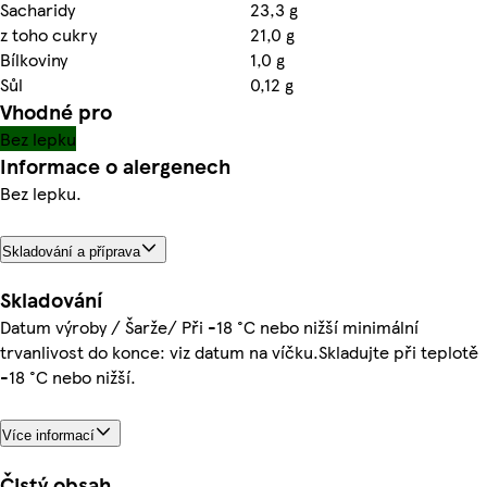
Sacharidy
23,3 g
z toho cukry
21,0 g
Bílkoviny
1,0 g
Sůl
0,12 g
Vhodné pro
Bez lepku
Informace o alergenech
Bez lepku.
Skladování a příprava
Skladování
Datum výroby / Šarže/ Při -18 °C nebo nižší minimální
trvanlivost do konce: viz datum na víčku.Skladujte při teplotě
-18 °C nebo nižší.
Více informací
Čistý obsah