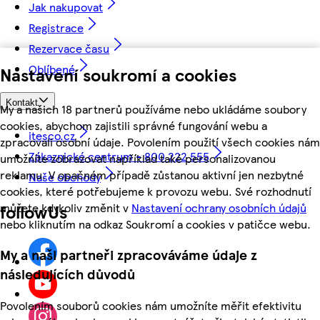
Jak nakupovat
Registrace
Rezervace času
Oblíbené
Nastavení soukromí a cookies
Kontakt
My a našich 18 partnerů používáme nebo ukládáme soubory
cookies, abychom zajistili správné fungování webu a
itesco.cz
zpracovali osobní údaje. Povolením použití všech cookies nám
Zákaznické centrum - 800 222 555
umožníte zobrazovat například také personalizovanou
reklamu. V opačném případě zůstanou aktivní jen nezbytné
Naše obchody
cookies, které potřebujeme k provozu webu. Své rozhodnutí
můžete kdykoliv změnit v
Nastavení ochrany osobních údajů
followUs
nebo kliknutím na odkaz Soukromí a cookies v patičce webu.
My a naši partneři zpracováváme údaje z
následujících důvodů
Povolením souborů cookies nám umožníte měřit efektivitu