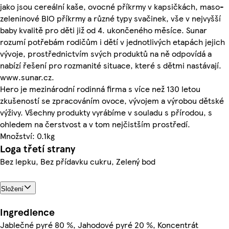
jako jsou cereální kaše, ovocné příkrmy v kapsičkách, maso-
zeleninové BIO příkrmy a různé typy svačinek, vše v nejvyšší
baby kvalitě pro děti již od 4. ukončeného měsíce. Sunar
rozumí potřebám rodičům i dětí v jednotlivých etapách jejich
vývoje, prostřednictvím svých produktů na ně odpovídá a
nabízí řešení pro rozmanité situace, které s dětmi nastávají.
www.sunar.cz.
Hero je mezinárodní rodinná firma s více než 130 letou
zkušeností se zpracováním ovoce, vývojem a výrobou dětské
výživy. Všechny produkty vyrábíme v souladu s přírodou, s
ohledem na čerstvost a v tom nejčistším prostředí.
Množství: 0.1kg
Loga třetí strany
Bez lepku, Bez přídavku cukru, Zelený bod
Složení
Ingredience
Jablečné pyré 80 %, Jahodové pyré 20 %, Koncentrát