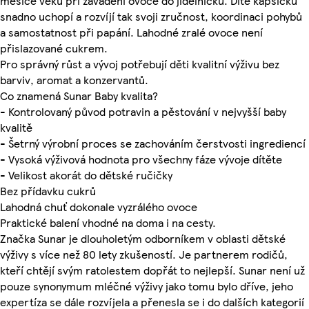
měsíce věku při zavádění ovoce do jídelníčku. Dítě kapsičku
snadno uchopí a rozvíjí tak svoji zručnost, koordinaci pohybů
a samostatnost při papání. Lahodné zralé ovoce není
přislazované cukrem.
Pro správný růst a vývoj potřebují děti kvalitní výživu bez
barviv, aromat a konzervantů.
Co znamená Sunar Baby kvalita?
- Kontrolovaný původ potravin a pěstování v nejvyšší baby
kvalitě
- Šetrný výrobní proces se zachováním čerstvosti ingrediencí
- Vysoká výživová hodnota pro všechny fáze vývoje dítěte
- Velikost akorát do dětské ručičky
Bez přídavku cukrů
Lahodná chuť dokonale vyzrálého ovoce
Praktické balení vhodné na doma i na cesty.
Značka Sunar je dlouholetým odborníkem v oblasti dětské
výživy s více než 80 lety zkušeností. Je partnerem rodičů,
kteří chtějí svým ratolestem dopřát to nejlepší. Sunar není už
pouze synonymum mléčné výživy jako tomu bylo dříve, jeho
expertíza se dále rozvíjela a přenesla se i do dalších kategorií