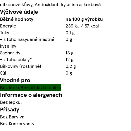
citrónové šťávy, Antioxidant: kyselina askorbová
Výživové údaje
Běžné hodnoty
na 100 g výrobku
Energie
239 kJ / 57 kcal
Tuky
0,1 g
- z toho nasycené mastné
0 g
kyseliny
Sacharidy
13 g
- z toho cukry*
12 g
Bílkoviny (rostlinné)
0,2 g
Sůl
0 g
Vhodné pro
Bez lepku
Bez přídavku cukru
Informace o alergenech
Bez lepku.
Přísady
Bez Barviva
Bez Konzervanty