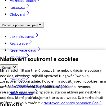
Možnosti platby
itesco.cz
Clubcard
Pomoc s prvním nákupem
Jak nakupovat
Registrace
Rezervace času
Oblíbené
Nastavení soukromí a cookies
Kontakt
My a našich 18 partnerů používáme nebo ukládáme soubory
cookies, abychom zajistili správné fungování webu a
itesco.cz
zpracovali osobní údaje. Povolením použití všech cookies nám
Zákaznické centrum - 800 222 555
umožníte zobrazovat například také personalizovanou
reklamu. V opačném případě zůstanou aktivní jen nezbytné
Naše obchody
cookies, které potřebujeme k provozu webu. Své rozhodnutí
můžete kdykoliv změnit v
Nastavení ochrany osobních údajů
followUs