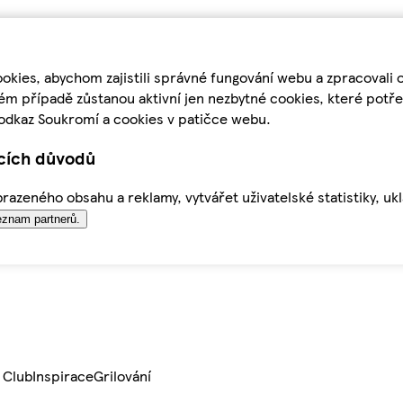
kies, abychom zajistili správné fungování webu a zpracovali 
ém případě zůstanou aktivní jen nezbytné cookies, které pot
odkaz Soukromí a cookies v patičce webu.
ících důvodů
azeného obsahu a reklamy, vytvářet uživatelské statistiky, uk
znam partnerů.
 Club
Inspirace
Grilování