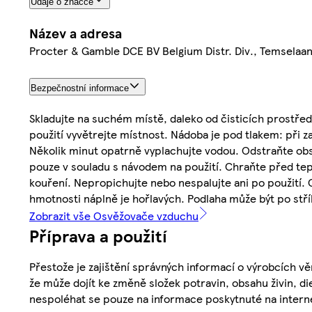
Údaje o značce
Název a adresa
Procter & Gamble DCE BV Belgium Distr. Div., Temselaa
Bezpečnostní informace
Skladujte na suchém místě, daleko od čisticích prostředk
použití vyvětrejte místnost. Nádoba je pod tlakem: při 
Několik minut opatrně vyplachujte vodou. Odstraňte obs
pouze v souladu s návodem na použití. Chraňte před tep
kouření. Nepropichujte nebo nespalujte ani po použití.
hmotnosti náplně je hořlavých. Podlaha může být po stří
Zobrazit vše Osvěžovače vzduchu
Příprava a použití
Přestože je zajištění správných informací o výrobcích vě
že může dojít ke změně složek potravin, obsahu živin, di
nespoléhat se pouze na informace poskytnuté na intern