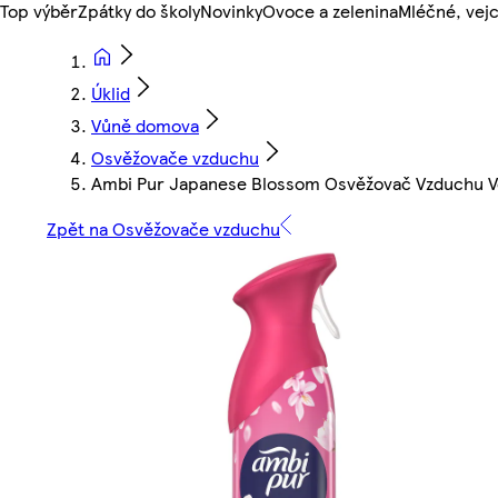
Top výběr
Zpátky do školy
Novinky
Ovoce a zelenina
Mléčné, vejc
Úklid
Vůně domova
Osvěžovače vzduchu
Ambi Pur Japanese Blossom Osvěžovač Vzduchu Ve
Zpět na Osvěžovače vzduchu