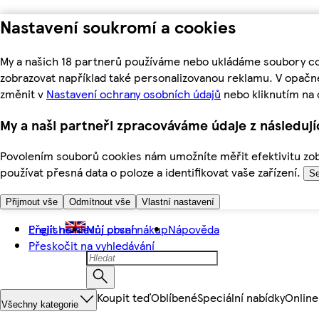
Nastavení soukromí a cookies
My a našich 18 partnerů používáme nebo ukládáme soubory coo
zobrazovat například také personalizovanou reklamu. V opačn
změnit v
Nastavení ochrany osobních údajů
nebo kliknutím na 
My a naši partneři zpracováváme údaje z následuj
Povolením souborů cookies nám umožníte měřit efektivitu zobr
používat přesná data o poloze a identifikovat vaše zařízení.
Se
Přijmout vše
Odmítnout vše
Vlastní nastavení
Přejít na hlavní obsah
English
Můj první nákup
Nápověda
Přeskočit na vyhledávání
Koupit teď
Oblíbené
Speciální nabídky
Online
Všechny kategorie