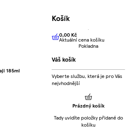
Košík
0,00 Kč
Aktuální cena košíku
0,00 Kč
Aktuální cena košíku
Pokladna
Váš košík
ji 185ml
Vyberte službu, která je pro Vás
nejvhodnější
Prázdný košík
Tady uvidíte položky přidané do
košíku