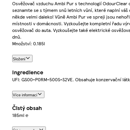
Osvěžovač vzduchu Ambi Pur s technologií OdourClear o
seznamte se s týmem snů letních vůní, které naplní váš 
někde velmi daleko! Vůně Ambi Pur ve spreji jsou nehořla
místnosti v domácnosti. Vyzkoušejte kompletní řadu výro
osvěžovač do auta. Vyzkoušejte také elektrické osvěžov
dnů.
Množství: 0.185l
Složení
Ingredience
UFI: GS00-P0RM-500S-S2VE. Obsahuje konzervační látky 
Více informací
Čistý obsah
185ml ℮