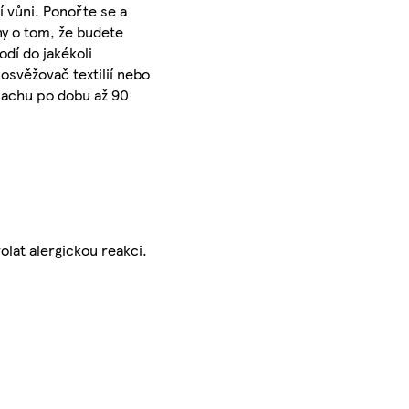
 vůni. Ponořte se a
ny o tom, že budete
dí do jakékoli
osvěžovač textilií nebo
pachu po dobu až 90
lat alergickou reakci.