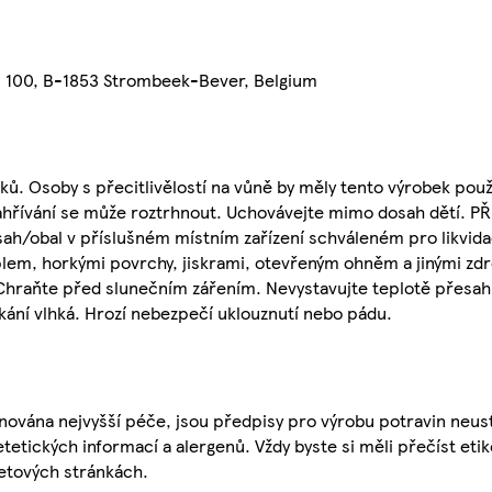
n 100, B-1853 Strombeek-Bever, Belgium
ů. Osoby s přecitlivělostí na vůně by měly tento výrobek použ
zahřívání se může roztrhnout. Uchovávejte mimo dosah dětí. P
ah/obal v příslušném místním zařízení schváleném pro likvida
lem, horkými povrchy, jiskrami, otevřeným ohněm a jinými zdro
 Chraňte před slunečním zářením. Nevystavujte teplotě přesahu
kání vlhká. Hrozí nebezpečí uklouznutí nebo pádu.
nována nejvyšší péče, jsou předpisy pro výrobu potravin neust
etetických informací a alergenů. Vždy byste si měli přečíst eti
etových stránkách.