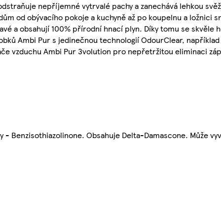
dstraňuje nepříjemné vytrvalé pachy a zanechává lehkou svěží
dům od obývacího pokoje a kuchyně až po koupelnu a ložnici s
vé a obsahují 100% přírodní hnací plyn. Díky tomu se skvěle ho
bků Ambi Pur s jedinečnou technologií OdourClear, například 
ače vzduchu Ambi Pur 3volution pro nepřetržitou eliminaci zá
- Benzisothiazolinone. Obsahuje Delta-Damascone. Může vyvo