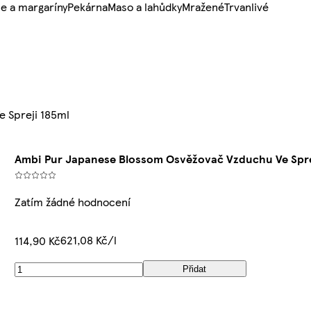
e a margaríny
Pekárna
Maso a lahůdky
Mražené
Trvanlivé
 Spreji 185ml
Ambi Pur Japanese Blossom Osvěžovač Vzduchu Ve Spre
Zatím žádné hodnocení
621,08 Kč/l
114,90 Kč
Přidat