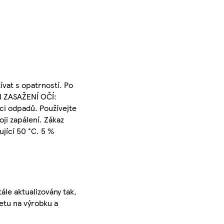
ívat s opatrností. Po
ŘI ZASAŽENÍ OČÍ:
ci odpadů. Používejte
ji zapálení. Zákaz
jící 50 °C. 5 %
ále aktualizovány tak,
ketu na výrobku a