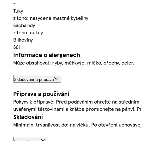
-
Tuky
z toho: nasycené mastné kyseliny
Sacharidy
z toho: cukry
Bílkoviny
Sůl
Informace o alergenech
Může obsahovat: ryby, měkkýše, mléko, ořechy, celer.
Skladování a příprava
Příprava a používání
Pokyny k přípravě: Před podáváním ohřejte na středním
uvařenými těstovinami a krátce promíchejte na pánvi. Pr
Skladování
Minimální trvanlivost do: na víčku. Po otevření uchováve