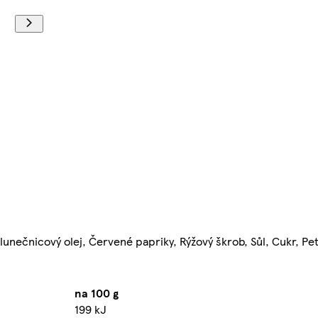
unečnicový olej, Červené papriky, Rýžový škrob, Sůl, Cukr, Petr
na 100 g
199 kJ