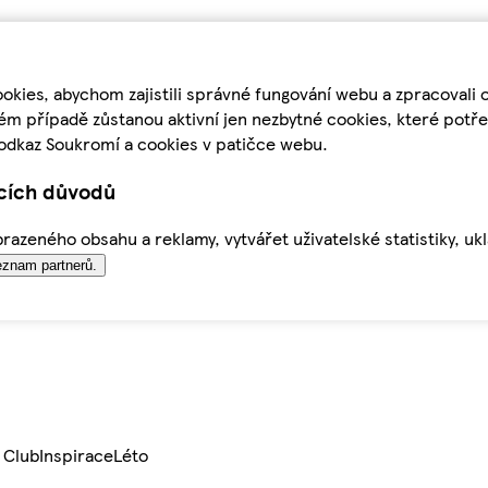
kies, abychom zajistili správné fungování webu a zpracovali 
ém případě zůstanou aktivní jen nezbytné cookies, které pot
odkaz Soukromí a cookies v patičce webu.
ících důvodů
azeného obsahu a reklamy, vytvářet uživatelské statistiky, uk
znam partnerů.
 Club
Inspirace
Léto