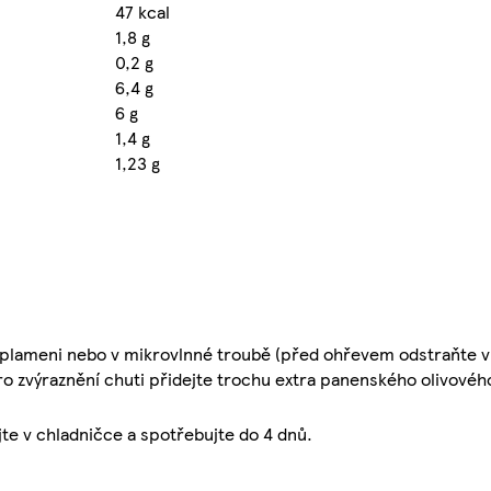
47 kcal
1,8 g
0,2 g
6,4 g
6 g
1,4 g
1,23 g
 plameni nebo v mikrovlnné troubě (před ohřevem odstraňte ví
o zvýraznění chuti přidejte trochu extra panenského olivového
jte v chladničce a spotřebujte do 4 dnů.