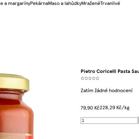
e a margaríny
Pekárna
Maso a lahůdky
Mražené
Trvanlivé
Pietro Coricelli Pasta S
Zatím žádné hodnocení
228,29 Kč/kg
79,90 Kč