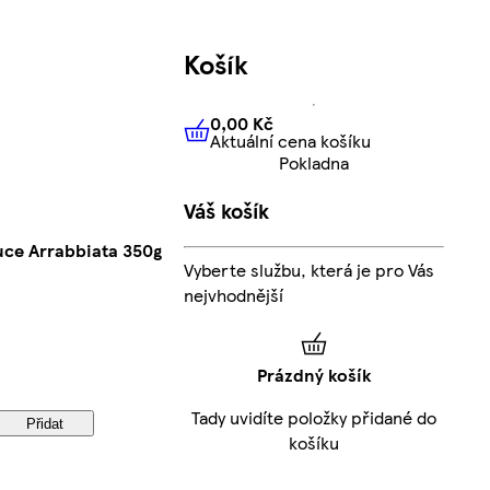
Košík
0,00 Kč
Aktuální cena košíku
0,00 Kč
Aktuální cena košíku
Pokladna
Váš košík
auce Arrabbiata 350g
Vyberte službu, která je pro Vás
nejvhodnější
Prázdný košík
Tady uvidíte položky přidané do
Přidat
košíku