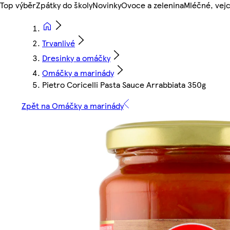
Top výběr
Zpátky do školy
Novinky
Ovoce a zelenina
Mléčné, vejc
Trvanlivé
Dresinky a omáčky
Omáčky a marinády
Pietro Coricelli Pasta Sauce Arrabbiata 350g
Zpět na Omáčky a marinády