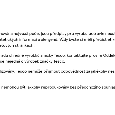
nována nejvyšší péče, jsou předpisy pro výrobu potravin neust
etetických informací a alergenů. Vždy byste si měli přečíst eti
etových stránkách.
 radu ohledně výrobků značky Tesco, kontaktujte prosím Odděl
se nejedná o výrobek značky Tesco.
ualizovány, Tesco nemůže přijmout odpovědnost za jakékoliv ne
a nemohou být jakkoliv reprodukovány bez předchozího souhla