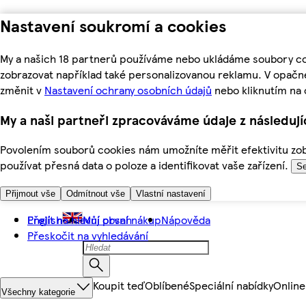
Nastavení soukromí a cookies
My a našich 18 partnerů používáme nebo ukládáme soubory coo
zobrazovat například také personalizovanou reklamu. V opačn
změnit v
Nastavení ochrany osobních údajů
nebo kliknutím na 
My a naši partneři zpracováváme údaje z následuj
Povolením souborů cookies nám umožníte měřit efektivitu zobr
používat přesná data o poloze a identifikovat vaše zařízení.
Se
Přijmout vše
Odmítnout vše
Vlastní nastavení
Přejít na hlavní obsah
English
Můj první nákup
Nápověda
Přeskočit na vyhledávání
Koupit teď
Oblíbené
Speciální nabídky
Online
Všechny kategorie