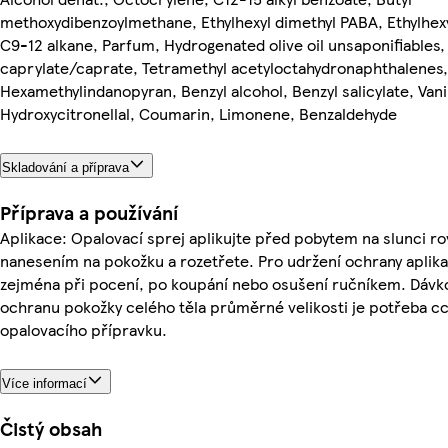
methoxydibenzoylmethane, Ethylhexyl dimethyl PABA, Ethylhexyl
C9-12 alkane, Parfum, Hydrogenated olive oil unsaponifiables
caprylate/caprate, Tetramethyl acetyloctahydronaphthalenes,
Hexamethylindanopyran, Benzyl alcohol, Benzyl salicylate, Vanil
Hydroxycitronellal, Coumarin, Limonene, Benzaldehyde
Skladování a příprava
Příprava a používání
Aplikace: Opalovací sprej aplikujte před pobytem na slunci 
nanesením na pokožku a rozetřete. Pro udržení ochrany aplika
zejména při pocení, po koupání nebo osušení ručníkem. Dávk
ochranu pokožky celého těla průměrné velikosti je potřeba cc
opalovacího přípravku.
Více informací
Čistý obsah