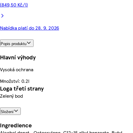
(849,50 Kč/l)
Nabídka platí do 28. 9. 2026
Popis produktu
Hlavní výhody
Vysoká ochrana
Množství: 0.2l
Loga třetí strany
Zelený bod
Složení
Ingredience
Alcohol denat., Octocrylene, C12-15 alkyl benzoate, Butyl