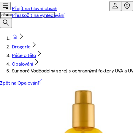
Přejít na hlavní obsah
Přeskočit na vyhledávání
Drogerie
Péče o tělo
Opalování
Sunnoré Voděodolný sprej s ochrannými faktory UVA a 
Zpět na Opalování