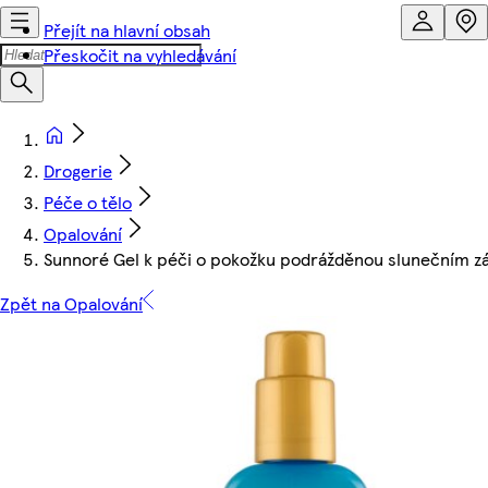
Přejít na hlavní obsah
Přeskočit na vyhledávání
Drogerie
Péče o tělo
Opalování
Sunnoré Gel k péči o pokožku podrážděnou slunečním 
Zpět na Opalování