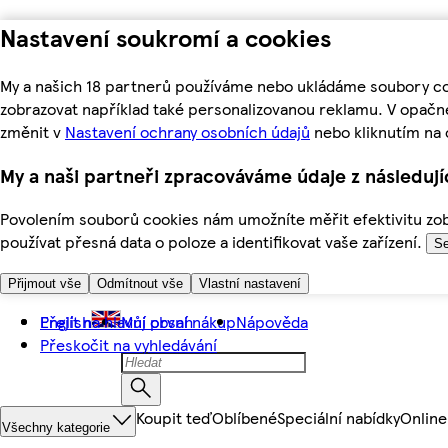
Nastavení soukromí a cookies
My a našich 18 partnerů používáme nebo ukládáme soubory coo
zobrazovat například také personalizovanou reklamu. V opačn
změnit v
Nastavení ochrany osobních údajů
nebo kliknutím na 
My a naši partneři zpracováváme údaje z následuj
Povolením souborů cookies nám umožníte měřit efektivitu zobr
používat přesná data o poloze a identifikovat vaše zařízení.
Se
Přijmout vše
Odmítnout vše
Vlastní nastavení
Přejít na hlavní obsah
English
Můj první nákup
Nápověda
Přeskočit na vyhledávání
Koupit teď
Oblíbené
Speciální nabídky
Online
Všechny kategorie