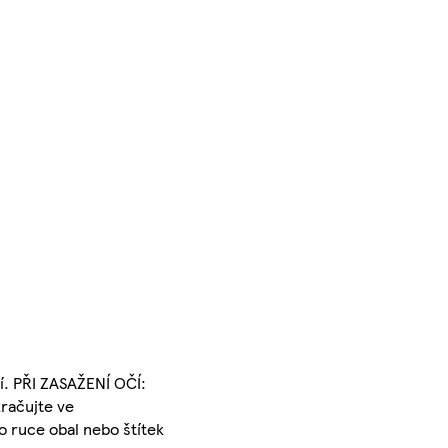
í. PŘI ZASAŽENÍ OČÍ:
kračujte ve
o ruce obal nebo štítek