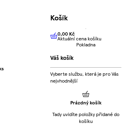
Košík
0,00 Kč
Aktuální cena košíku
0,00 Kč
Aktuální cena košíku
Pokladna
Váš košík
ks
Vyberte službu, která je pro Vás
nejvhodnější
Prázdný košík
Tady uvidíte položky přidané do
košíku