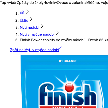
Top výběr
Zpátky do školy
Novinky
Ovoce a zelenina
Mléčné, vejc
Úklid
Mytí nádobí
Mytí v myčce nádobí
Finish Power tablety do myčky nádobí - Fresh 85 k
Zpět na Mytí v myčce nádobí