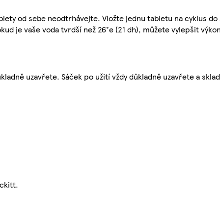
lety od sebe neodtrhávejte. Vložte jednu tabletu na cyklus do
kud je vaše voda tvrdší než 26°e (21 dh), můžete vylepšit výkon
ůkladně uzavřete. Sáček po užití vždy důkladně uzavřete a skl
ckitt.