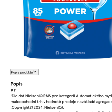
Popis produktu
Popis
#1¹
¹Dle dat NielsenIQ RMS pro kategorii Automatického mytí 
maloobchodní trh v hodnotě prodeje na základě agregace
(Copyright© 2024. NielsenIQ).