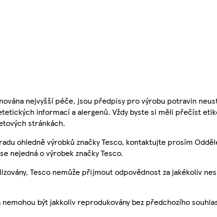
nována nejvyšší péče, jsou předpisy pro výrobu potravin neust
etetických informací a alergenů. Vždy byste si měli přečíst eti
etových stránkách.
 radu ohledně výrobků značky Tesco, kontaktujte prosím Odděl
se nejedná o výrobek značky Tesco.
ualizovány, Tesco nemůže přijmout odpovědnost za jakékoliv ne
a nemohou být jakkoliv reprodukovány bez předchozího souhla