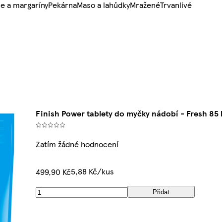
e a margaríny
Pekárna
Maso a lahůdky
Mražené
Trvanlivé
s
Finish Power tablety do myčky nádobí - Fresh 85 
Zatím žádné hodnocení
5,88 Kč/kus
499,90 Kč
Přidat