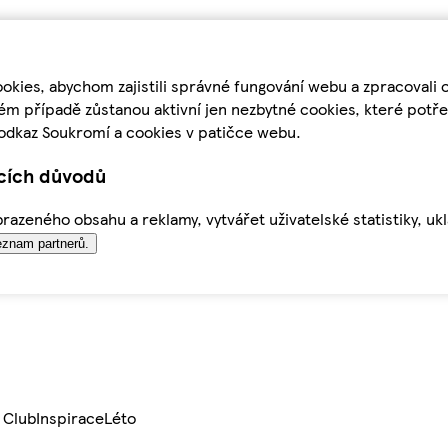
kies, abychom zajistili správné fungování webu a zpracovali 
ém případě zůstanou aktivní jen nezbytné cookies, které pot
odkaz Soukromí a cookies v patičce webu.
ících důvodů
azeného obsahu a reklamy, vytvářet uživatelské statistiky, uk
znam partnerů.
 Club
Inspirace
Léto