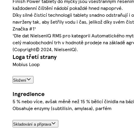
Finish Power tablety do myčky jsou všestranným řešením 
každodenní čištění nádobí pokaždé hned napoprvé.
Díky silné čisticí technologii tablety snadno odstraňují i
navrženy tak, aby šetřily vodu i čas, jelikož díky svém č
Značka #1¹
¹Dle dat NielsenIQ RMS pro kategorii Automatického mytí
celý maloobchodní trh v hodnotě prodeje na základě agr
(Copyright© 2024, NielsenIQ).
Loga třetí strany
Mobius Loop
Složení
Ingredience
5 % nebo více, avšak měně než 15 % bělicí činidla na bázi
Obsahuje enzymy (subtilisin, amylasa), parfém
Skladování a příprava