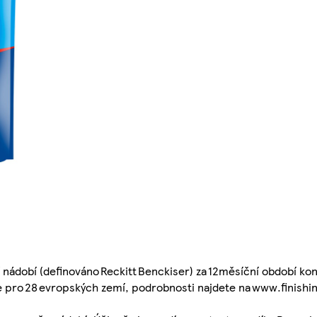
nádobí (definováno Reckitt Benckiser) za 12měsíční období kon
 pro 28 evropských zemí, podrobnosti najdete na www.finishin