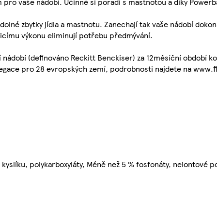
pro vaše nádobí. Účinně si poradí s mastnotou a díky Powerbal
 odolné zbytky jídla a mastnotu. Zanechají tak vaše nádobí dokon
isticímu výkonu eliminují potřebu předmývání.
 nádobí (definováno Reckitt Benckiser) za 12měsíční období ko
egace pro 28 evropských zemí, podrobnosti najdete na www.fi
 kyslíku, polykarboxyláty, Méně než 5 % fosfonáty, neiontové po