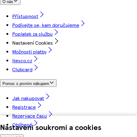
O nás
Přístupnost
Podívejte se, kam doručujeme
Poplatek za službu
Nastavení Cookies
Možnosti platby
itesco.cz
Clubcard
Pomoc s prvním nákupem
Jak nakupovat
Registrace
Rezervace času
Oblíbené
Nastavení soukromí a cookies