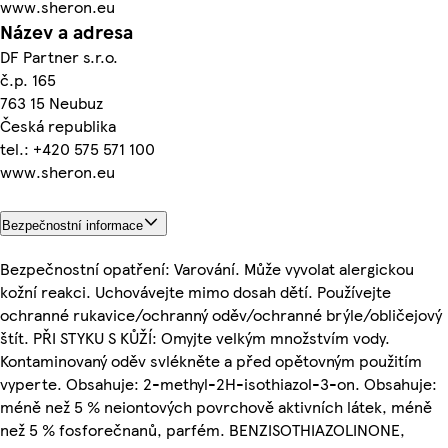
www.sheron.eu
Název a adresa
DF Partner s.r.o.
č.p. 165
763 15 Neubuz
Česká republika
tel.: +420 575 571 100
www.sheron.eu
Bezpečnostní informace
Bezpečnostní opatření: Varování. Může vyvolat alergickou
kožní reakci. Uchovávejte mimo dosah dětí. Používejte
ochranné rukavice/ochranný oděv/ochranné brýle/obličejový
štít. PŘI STYKU S KŮŽÍ: Omyjte velkým množstvím vody.
Kontaminovaný oděv svlékněte a před opětovným použitím
vyperte. Obsahuje: 2-methyl-2H-isothiazol-3-on. Obsahuje:
méně než 5 % neiontových povrchově aktivních látek, méně
než 5 % fosforečnanů, parfém. BENZISOTHIAZOLINONE,