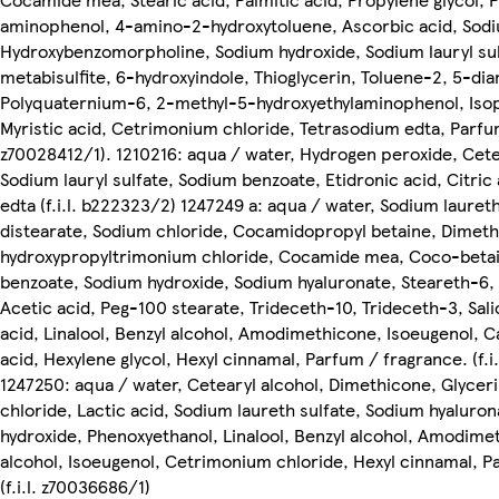
aminophenol, 4-amino-2-hydroxytoluene, Ascorbic acid, Sodiu
Hydroxybenzomorpholine, Sodium hydroxide, Sodium lauryl su
metabisulfite, 6-hydroxyindole, Thioglycerin, Toluene-2, 5-di
Polyquaternium-6, 2-methyl-5-hydroxyethylaminophenol, Isop
Myristic acid, Cetrimonium chloride, Tetrasodium edta, Parfum 
z70028412/1). 1210216: aqua / water, Hydrogen peroxide, Cete
Sodium lauryl sulfate, Sodium benzoate, Etidronic acid, Citric
edta (f.i.l. b222323/2) 1247249 a: aqua / water, Sodium laureth
distearate, Sodium chloride, Cocamidopropyl betaine, Dimet
hydroxypropyltrimonium chloride, Cocamide mea, Coco-beta
benzoate, Sodium hydroxide, Sodium hyaluronate, Steareth-6,
Acetic acid, Peg-100 stearate, Trideceth-10, Trideceth-3, Sali
acid, Linalool, Benzyl alcohol, Amodimethicone, Isoeugenol, C
acid, Hexylene glycol, Hexyl cinnamal, Parfum / fragrance. (f.i
1247250: aqua / water, Cetearyl alcohol, Dimethicone, Glyce
chloride, Lactic acid, Sodium laureth sulfate, Sodium hyaluro
hydroxide, Phenoxyethanol, Linalool, Benzyl alcohol, Amodime
alcohol, Isoeugenol, Cetrimonium chloride, Hexyl cinnamal, P
(f.i.l. z70036686/1)