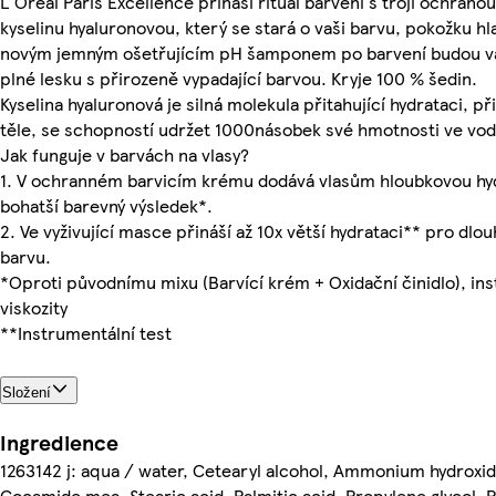
L'Oréal Paris Excellence přináší rituál barvení s trojí ochran
kyselinu hyaluronovou, který se stará o vaši barvu, pokožku hlav
novým jemným ošetřujícím pH šamponem po barvení budou vaš
plné lesku s přirozeně vypadající barvou. Kryje 100 % šedin.
Kyselina hyaluronová je silná molekula přitahující hydrataci, p
těle, se schopností udržet 1000násobek své hmotnosti ve vod
Jak funguje v barvách na vlasy?
1. V ochranném barvicím krému dodává vlasům hloubkovou hyd
bohatší barevný výsledek*.
2. Ve vyživující masce přináší až 10x větší hydrataci** pro dlo
barvu.
*Oproti původnímu mixu (Barvící krém + Oxidační činidlo), ins
viskozity
**Instrumentální test
Složení
Ingredience
1263142 j: aqua / water, Cetearyl alcohol, Ammonium hydroxi
Cocamide mea, Stearic acid, Palmitic acid, Propylene glycol,