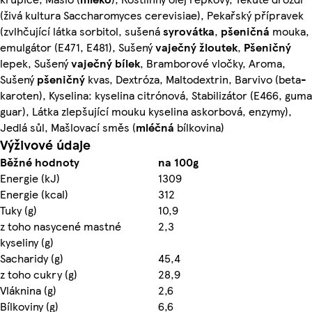
(živá kultura Saccharomyces cerevisiae), Pekařský přípravek
(zvlhčující látka sorbitol, sušená
syrovátka
,
pšeničná
mouka,
emulgátor (E471, E481), Sušený
vaječný
žloutek
,
Pšeničný
lepek, Sušený
vaječný
bílek
, Bramborové vločky, Aroma,
Sušený
pšeničný
kvas, Dextróza, Maltodextrin, Barvivo (beta-
karoten), Kyselina: kyselina citrónová, Stabilizátor (E466, guma
guar), Látka zlepšující mouku kyselina askorbová, enzymy),
Jedlá sůl, Mašlovací směs (
mléčná
bílkovina)
Výživové údaje
Běžné hodnoty
na 100g
Energie (kJ)
1309
Energie (kcal)
312
Tuky (g)
10,9
z toho nasycené mastné
2,3
kyseliny (g)
Sacharidy (g)
45,4
z toho cukry (g)
28,9
Vláknina (g)
2,6
Bílkoviny (g)
6,6