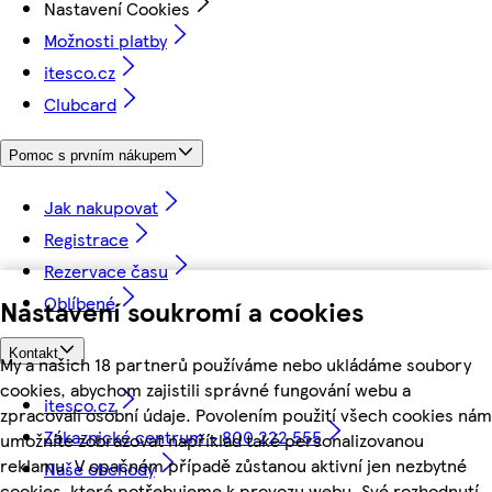
Nastavení Cookies
Možnosti platby
itesco.cz
Clubcard
Pomoc s prvním nákupem
Jak nakupovat
Registrace
Rezervace času
Oblíbené
Nastavení soukromí a cookies
Kontakt
My a našich 18 partnerů používáme nebo ukládáme soubory
cookies, abychom zajistili správné fungování webu a
itesco.cz
zpracovali osobní údaje. Povolením použití všech cookies nám
Zákaznické centrum - 800 222 555
umožníte zobrazovat například také personalizovanou
reklamu. V opačném případě zůstanou aktivní jen nezbytné
Naše obchody
cookies, které potřebujeme k provozu webu. Své rozhodnutí