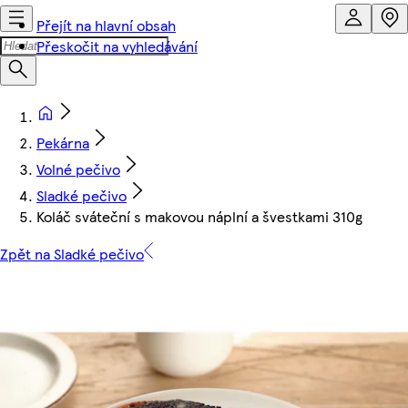
Přejít na hlavní obsah
Přeskočit na vyhledávání
Pekárna
Volné pečivo
Sladké pečivo
Koláč sváteční s makovou náplní a švestkami 310g
Zpět na Sladké pečivo