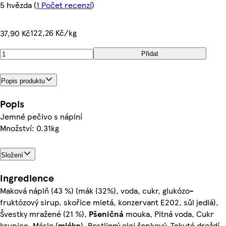
5 hvězda
(
1 Počet recenzí
)
122,26 Kč/kg
37,90 Kč
Přidat
Popis produktu
Popis
Jemné pečivo s náplní
Množství: 0.31kg
Složení
Ingredience
Maková náplň (43 %) (mák (32%), voda, cukr, glukózo-
fruktózový sirup, skořice mletá, konzervant E202, sůl jedlá),
Švestky mražené (21 %),
Pšeničná
mouka, Pitná voda, Cukr
krupice, Máslo (
mléko
), Rostlinný olej řepkový, Tekuté droždí