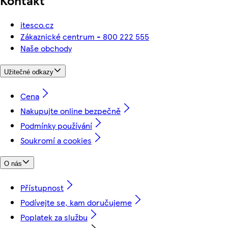
Kontakt
itesco.cz
Zákaznické centrum - 800 222 555
Naše obchody
Užitečné odkazy
Cena
Nakupujte online bezpečně
Podmínky používání
Soukromí a cookies
O nás
Přístupnost
Podívejte se, kam doručujeme
Poplatek za službu