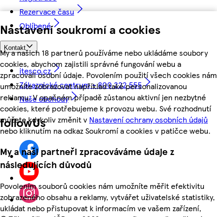
Rezervace času
Oblíbené
Nastavení soukromí a cookies
Kontakt
My a našich 18 partnerů používáme nebo ukládáme soubory
cookies, abychom zajistili správné fungování webu a
itesco.cz
zpracovali osobní údaje. Povolením použití všech cookies nám
Zákaznické centrum - 800 222 555
umožníte zobrazovat například také personalizovanou
reklamu. V opačném případě zůstanou aktivní jen nezbytné
Naše obchody
cookies, které potřebujeme k provozu webu. Své rozhodnutí
můžete kdykoliv změnit v
Nastavení ochrany osobních údajů
followUs
nebo kliknutím na odkaz Soukromí a cookies v patičce webu.
My a naši partneři zpracováváme údaje z
následujících důvodů
Povolením souborů cookies nám umožníte měřit efektivitu
zobrazeného obsahu a reklamy, vytvářet uživatelské statistiky,
ukládat nebo přistupovat k informacím ve vašem zařízení,