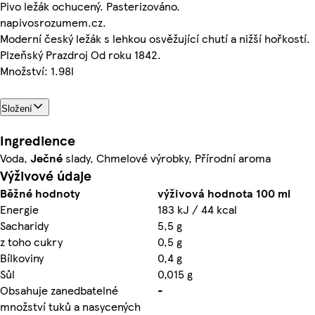
Pivo ležák ochucený. Pasterizováno.
napivosrozumem.cz.
Moderní český ležák s lehkou osvěžující chutí a nižší hořkostí.
Plzeňský Prazdroj Od roku 1842.
Množství: 1.98l
Složení
Ingredience
Voda,
Ječné
slady, Chmelové výrobky, Přírodní aroma
Výživové údaje
Běžné hodnoty
výživová hodnota 100 ml
Energie
183 kJ / 44 kcal
Sacharidy
5,5 g
z toho cukry
0,5 g
Bílkoviny
0,4 g
Sůl
0,015 g
Obsahuje zanedbatelné
-
množství tuků a nasycených