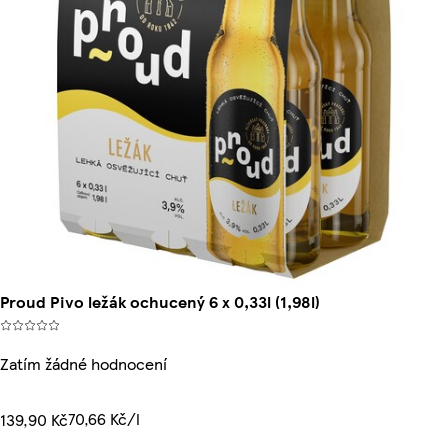
Proud Pivo ležák ochucený 6 x 0,33l (1,98l)
Zatím žádné hodnocení
70,66 Kč/l
139,90 Kč