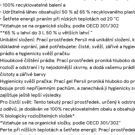
• 100% recyklovatelné balení a
• Udržitelná láhev obsahující 50 % až 65 % recyklovaného plas
• Šetřete energii praním při nízkých teplotách od 20 °C
*Vztahuje se na organické složky, podle OECD 301/302
**65 % u lahví do 3 l, 50 % u větších lahví "
Unikátní složení: Prací prostředek Persil má unikátní složení, k
důkladné vyprání, jaké potřebujete: čisté, svěží, zářivé a hygie
prádlo a hygienicky svěží pračku
Hloubkové čištění prádla: Prací prostředek proniká hluboko d
rozloží a odstraní i ty nejodolnější skvrny, a dodá vašemu prádl
čistoty a zářivé barvy
Hygienicky svěží pračka: Prací gel Persil proniká hluboko do p
bojuje proti nepříjemným pachům, a zanechává ji hygienicky sv
zajišťuje ještě lepší výsledky
Pro čistší svět: Tento tekutý prací prostředek, určený k odstr
z oděvů, je dodáván ve 100% recyklovatelném obalu a obsahuj
% biologicky rozložitelných složek*
*Vztahuje se na organické složky, podle OECD 301/302"
Perte při nižších teplotách a šetřete energii: Prací prostředek