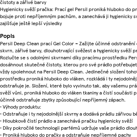
čistoty a zářivé barvy
Hygienicky svěží pračka: Prací gel Persil proniká hluboko do p
bojuje proti nepříjemným pachům, a zanechává ji hygienicky sv
zajišťuje ještě lepší výsledky
Popis
Persil Deep Clean prací Gel Color – Zažijte účinné odstranění
skvrn, zářivé barvy, dlouhotrvající svěžest a hygienicky svěží 
Rozlučte se s odolnými skvrnami díky pracímu prostředku Pers
dosáhnout skutečné čistoty, kterou pro své prádlo potřebuje
vždy spolehnout na Persil Deep Clean. Jedinečné složení toho
prostředku proniká hluboko do vláken, rozkládá i ty nejodolněj
odstraňuje je. Složení, které bylo vyvinuto tak, aby vašemu pr
svěží vůni, proniká hluboko do vláken tkaniny a čistí součásti 
účinně odstraňuje zbytky způsobující nepříjemný zápach.
• Výhody produktu:
• Odstraňuje i ty nejodolnější skvrny a dodává prádlu zářivou b
• Hloubkově čistí prádlo a zanechává pračku hygienicky svěží
• Díky pokročilé technologii parfémů udržuje vaše prádlo dlo
• Proniká hluboko do pračky a odstraňuje nepříjemné pachy