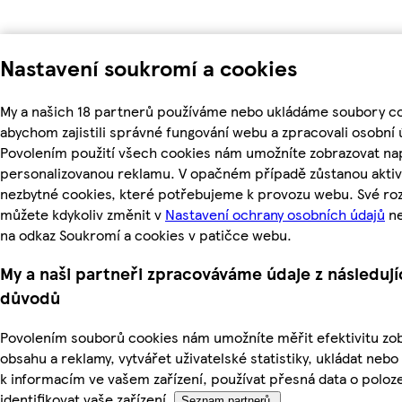
Nastavení soukromí a cookies
My a našich 18 partnerů používáme nebo ukládáme soubory co
abychom zajistili správné fungování webu a zpracovali osobní 
Povolením použití všech cookies nám umožníte zobrazovat nap
personalizovanou reklamu. V opačném případě zůstanou aktiv
nezbytné cookies, které potřebujeme k provozu webu. Své ro
můžete kdykoliv změnit v
Nastavení ochrany osobních údajů
ne
na odkaz Soukromí a cookies v patičce webu.
My a naši partneři zpracováváme údaje z následují
důvodů
Povolením souborů cookies nám umožníte měřit efektivitu z
obsahu a reklamy, vytvářet uživatelské statistiky, ukládat nebo
k informacím ve vašem zařízení, používat přesná data o poloz
identifikovat vaše zařízení.
Seznam partnerů.