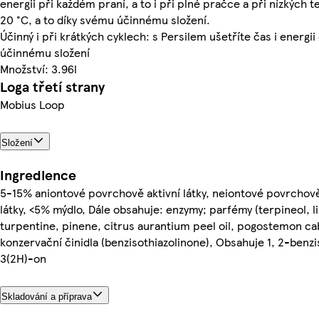
energii při každém praní, a to i při plné pračce a při nízkých 
20 °C, a to díky svému účinnému složení.
Účinný i při krátkých cyklech: s Persilem ušetříte čas i energii 
účinnému složení
Množství: 3.96l
Loga třetí strany
Mobius Loop
Složení
Ingredience
5-15% aniontové povrchově aktivní látky, neiontové povrchově
látky, <5% mýdlo, Dále obsahuje: enzymy; parfémy (terpineol, 
turpentine, pinene, citrus aurantium peel oil, pogostemon cabl
konzervační činidla (benzisothiazolinone), Obsahuje 1, 2-benzi
3(2H)-on
Skladování a příprava