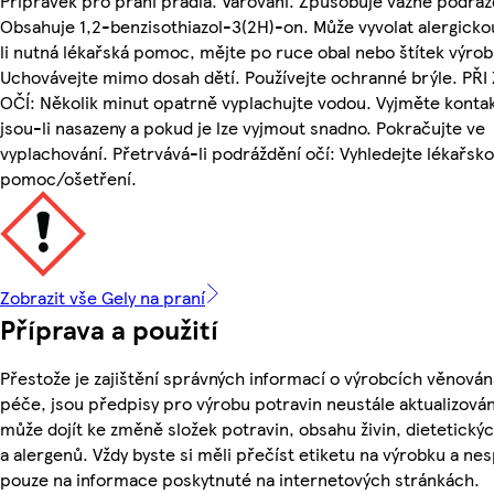
Přípravek pro praní prádla. Varování. Způsobuje vážné podráž
Obsahuje 1,2-benzisothiazol-3(2H)-on. Může vyvolat alergicko
li nutná lékařská pomoc, mějte po ruce obal nebo štítek výrob
Uchovávejte mimo dosah dětí. Používejte ochranné brýle. PŘI
OČÍ: Několik minut opatrně vyplachujte vodou. Vyjměte kontak
jsou-li nasazeny a pokud je lze vyjmout snadno. Pokračujte ve
vyplachování. Přetrvává-li podráždění očí: Vyhledejte lékařsk
pomoc/ošetření.
Zobrazit vše Gely na praní
Příprava a použití
Přestože je zajištění správných informací o výrobcích věnován
péče, jsou předpisy pro výrobu potravin neustále aktualizován
může dojít ke změně složek potravin, obsahu živin, dietetický
a alergenů. Vždy byste si měli přečíst etiketu na výrobku a ne
pouze na informace poskytnuté na internetových stránkách.