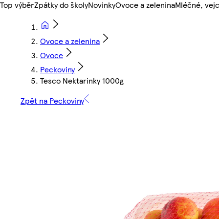
Top výběr
Zpátky do školy
Novinky
Ovoce a zelenina
Mléčné, vejc
Ovoce a zelenina
Ovoce
Peckoviny
Tesco Nektarinky 1000g
Zpět na Peckoviny