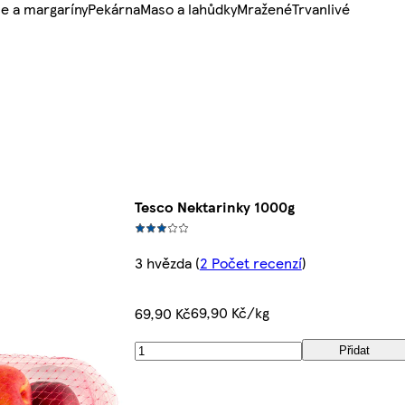
e a margaríny
Pekárna
Maso a lahůdky
Mražené
Trvanlivé
Tesco Nektarinky 1000g
3 hvězda
(
2 Počet recenzí
)
69,90 Kč/kg
69,90 Kč
Přidat