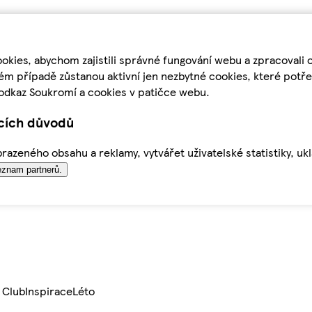
kies, abychom zajistili správné fungování webu a zpracovali 
ém případě zůstanou aktivní jen nezbytné cookies, které pot
odkaz Soukromí a cookies v patičce webu.
ících důvodů
azeného obsahu a reklamy, vytvářet uživatelské statistiky, uk
znam partnerů.
 Club
Inspirace
Léto