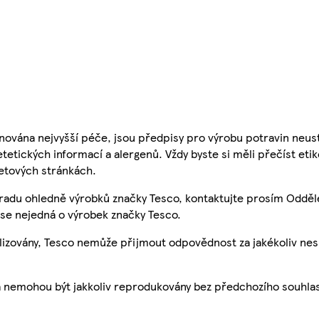
nována nejvyšší péče, jsou předpisy pro výrobu potravin neust
etetických informací a alergenů. Vždy byste si měli přečíst eti
etových stránkách.
 radu ohledně výrobků značky Tesco, kontaktujte prosím Odděl
se nejedná o výrobek značky Tesco.
ualizovány, Tesco nemůže přijmout odpovědnost za jakékoliv ne
a nemohou být jakkoliv reprodukovány bez předchozího souhla