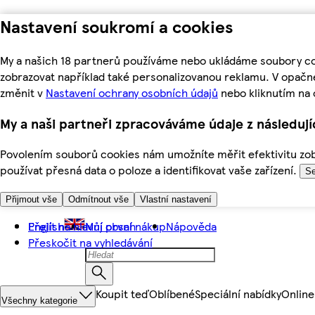
Nastavení soukromí a cookies
My a našich 18 partnerů používáme nebo ukládáme soubory coo
zobrazovat například také personalizovanou reklamu. V opačn
změnit v
Nastavení ochrany osobních údajů
nebo kliknutím na 
My a naši partneři zpracováváme údaje z následuj
Povolením souborů cookies nám umožníte měřit efektivitu zobr
používat přesná data o poloze a identifikovat vaše zařízení.
Se
Přijmout vše
Odmítnout vše
Vlastní nastavení
Přejít na hlavní obsah
English
Můj první nákup
Nápověda
Přeskočit na vyhledávání
Koupit teď
Oblíbené
Speciální nabídky
Online
Všechny kategorie