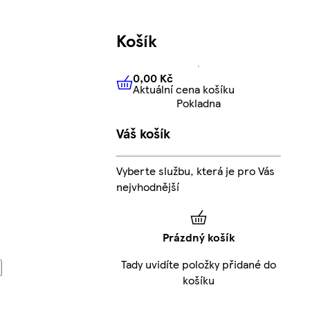
Košík
0,00 Kč
Aktuální cena košíku
0,00 Kč
Aktuální cena košíku
Pokladna
Váš košík
Vyberte službu, která je pro Vás
nejvhodnější
Prázdný košík
Tady uvidíte položky přidané do
košíku