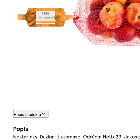
Popis produktu
Popis
Nektarinky. Dužina: žlutomasé. Odrůda: Netix 23. Jakost: I