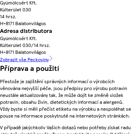
Gyümölcsért Kft.
Külterület 030
14 hrsz.
H-8171 Balatonvilágos
Adresa distributora
Gyümölcsért Kft.
Külterület 030/14 hrsz.
H-8171 Balatonvilágos
Zobrazit vše Peckoviny
Příprava a použití
Přestože je zajištění správných informací o výrobcích
věnována nejvyšší péče, jsou předpisy pro výrobu potravin
neustále aktualizovány tak, že může dojít ke změně složek
potravin, obsahu živin, dietetických informací a alergenů.
Vždy byste si měli přečíst etiketu na výrobku a nespoléhat se
pouze na informace poskytnuté na internetových stránkách.
V případě jakýchkoliv Vašich dotazů nebo potřeby získat radu