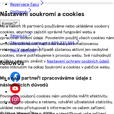
Rezervace času
Oblíbené
Nastavení soukromí a cookies
Kontakt
My a našich 18 partnerů používáme nebo ukládáme soubory
cookies, abychom zajistili správné fungování webu a
itesco.cz
zpracovali osobní údaje. Povolením použití všech cookies nám
Zákaznické centrum - 800 222 555
umožníte zobrazovat například také personalizovanou
reklamu. V opačném případě zůstanou aktivní jen nezbytné
Naše obchody
cookies, které potřebujeme k provozu webu. Své rozhodnutí
můžete kdykoliv změnit v
Nastavení ochrany osobních údajů
followUs
nebo kliknutím na odkaz Soukromí a cookies v patičce webu.
My a naši partneři zpracováváme údaje z
následujících důvodů
Povolením souborů cookies nám umožníte měřit efektivitu
zobrazeného obsahu a reklamy, vytvářet uživatelské statistiky,
ukládat nebo přistupovat k informacím ve vašem zařízení,
©
Tesco Stores ČR a.s. 2026
používat přesná data o poloze a identifikovat vaše zařízení.