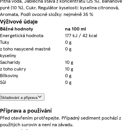
Pitná voda, Jablečná šťáva z koncentrátu (25 %), Banánové
pyré (10 %), Cukr, Regulátor kyselosti: kyselina citronová,
Aromata, Podíl ovocné složky: nejméně 35 %
Výživové údaje
Běžné hodnoty
na 100 ml
Energetická hodnota
177 kJ / 42 kcal
Tuky
0 g
z toho nasycené mastné
0 g
kyseliny
Sacharidy
10 g
z toho cukry
10 g
Bílkoviny
0 g
Sůl
0 g
Skladování a příprava
Příprava a používání
Před otevřením protřepejte. Případný sediment pochází z
použitých surovin a není na závadu.