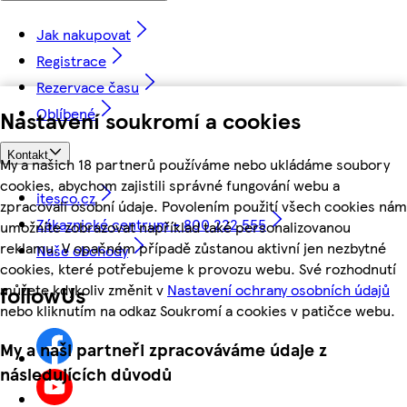
Jak nakupovat
Registrace
Rezervace času
Oblíbené
Nastavení soukromí a cookies
Kontakt
My a našich 18 partnerů používáme nebo ukládáme soubory
cookies, abychom zajistili správné fungování webu a
itesco.cz
zpracovali osobní údaje. Povolením použití všech cookies nám
Zákaznické centrum - 800 222 555
umožníte zobrazovat například také personalizovanou
reklamu. V opačném případě zůstanou aktivní jen nezbytné
Naše obchody
cookies, které potřebujeme k provozu webu. Své rozhodnutí
můžete kdykoliv změnit v
Nastavení ochrany osobních údajů
followUs
nebo kliknutím na odkaz Soukromí a cookies v patičce webu.
My a naši partneři zpracováváme údaje z
následujících důvodů