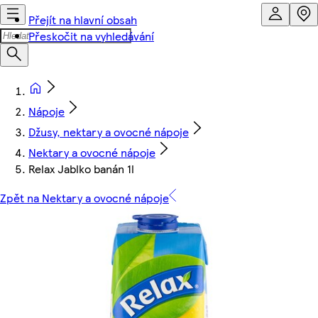
Přejít na hlavní obsah
Přeskočit na vyhledávání
Nápoje
Džusy, nektary a ovocné nápoje
Nektary a ovocné nápoje
Relax Jablko banán 1l
Zpět na Nektary a ovocné nápoje