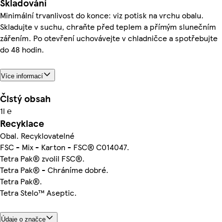
Skladování
Minimální trvanlivost do konce: viz potisk na vrchu obalu.
Skladujte v suchu, chraňte před teplem a přímým slunečním
zářením. Po otevření uchovávejte v chladničce a spotřebujte
do 48 hodin.
Více informací
Čistý obsah
1l ℮
Recyklace
Obal. Recyklovatelné
FSC - Mix - Karton - FSC® C014047.
Tetra Pak® zvolil FSC®.
Tetra Pak® - Chráníme dobré.
Tetra Pak®.
Tetra Stelo™ Aseptic.
Údaje o značce