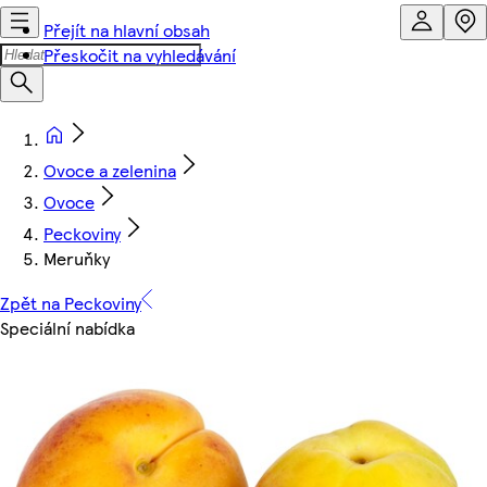
Přejít na hlavní obsah
Přeskočit na vyhledávání
Ovoce a zelenina
Ovoce
Peckoviny
Meruňky
Zpět na Peckoviny
Speciální nabídka