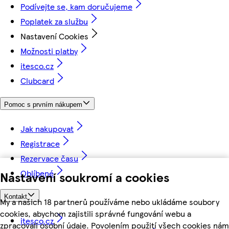
Podívejte se, kam doručujeme
Poplatek za službu
Nastavení Cookies
Možnosti platby
itesco.cz
Clubcard
Pomoc s prvním nákupem
Jak nakupovat
Registrace
Rezervace času
Oblíbené
Nastavení soukromí a cookies
Kontakt
My a našich 18 partnerů používáme nebo ukládáme soubory
cookies, abychom zajistili správné fungování webu a
itesco.cz
zpracovali osobní údaje. Povolením použití všech cookies nám