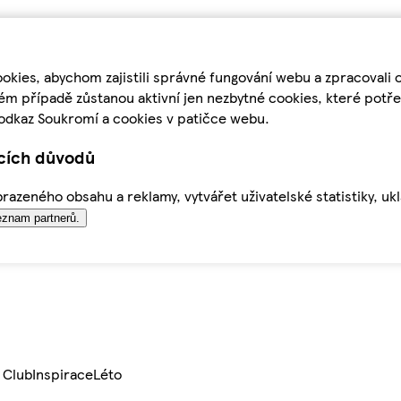
kies, abychom zajistili správné fungování webu a zpracovali 
ém případě zůstanou aktivní jen nezbytné cookies, které pot
odkaz Soukromí a cookies v patičce webu.
ících důvodů
azeného obsahu a reklamy, vytvářet uživatelské statistiky, uk
znam partnerů.
 Club
Inspirace
Léto