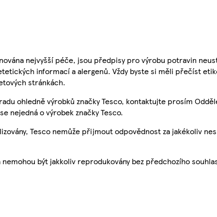
nována nejvyšší péče, jsou předpisy pro výrobu potravin neust
etetických informací a alergenů. Vždy byste si měli přečíst eti
etových stránkách.
 radu ohledně výrobků značky Tesco, kontaktujte prosím Odděl
se nejedná o výrobek značky Tesco.
ualizovány, Tesco nemůže přijmout odpovědnost za jakékoliv ne
a nemohou být jakkoliv reprodukovány bez předchozího souhla