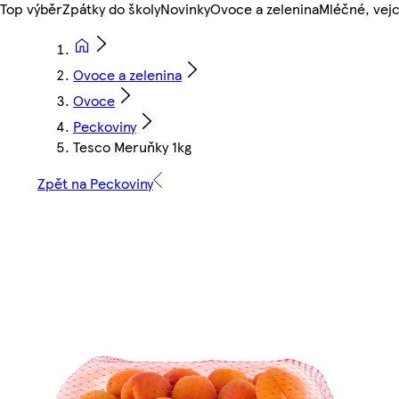
Top výběr
Zpátky do školy
Novinky
Ovoce a zelenina
Mléčné, vejc
Ovoce a zelenina
Ovoce
Peckoviny
Tesco Meruňky 1kg
Zpět na Peckoviny