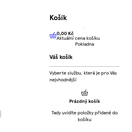
Košík
0,00 Kč
Aktuální cena košíku
0,00 Kč
Aktuální cena košíku
Pokladna
Váš košík
Vyberte službu, která je pro Vás
nejvhodnější
Prázdný košík
Tady uvidíte položky přidané do
košíku