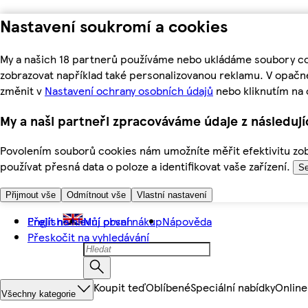
Nastavení soukromí a cookies
My a našich 18 partnerů používáme nebo ukládáme soubory coo
zobrazovat například také personalizovanou reklamu. V opačn
změnit v
Nastavení ochrany osobních údajů
nebo kliknutím na 
My a naši partneři zpracováváme údaje z následuj
Povolením souborů cookies nám umožníte měřit efektivitu zobr
používat přesná data o poloze a identifikovat vaše zařízení.
Se
Přijmout vše
Odmítnout vše
Vlastní nastavení
Přejít na hlavní obsah
English
Můj první nákup
Nápověda
Přeskočit na vyhledávání
Koupit teď
Oblíbené
Speciální nabídky
Online
Všechny kategorie