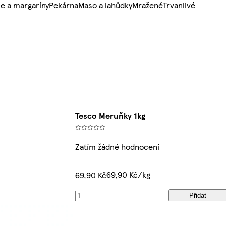
e a margaríny
Pekárna
Maso a lahůdky
Mražené
Trvanlivé
Tesco Meruňky 1kg
Zatím žádné hodnocení
69,90 Kč/kg
69,90 Kč
Přidat