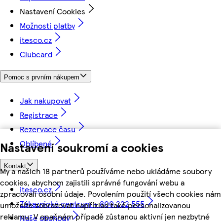
Nastavení Cookies
Možnosti platby
itesco.cz
Clubcard
Pomoc s prvním nákupem
Jak nakupovat
Registrace
Rezervace času
Oblíbené
Nastavení soukromí a cookies
Kontakt
My a našich 18 partnerů používáme nebo ukládáme soubory
cookies, abychom zajistili správné fungování webu a
itesco.cz
zpracovali osobní údaje. Povolením použití všech cookies nám
Zákaznické centrum - 800 222 555
umožníte zobrazovat například také personalizovanou
reklamu. V opačném případě zůstanou aktivní jen nezbytné
Naše obchody