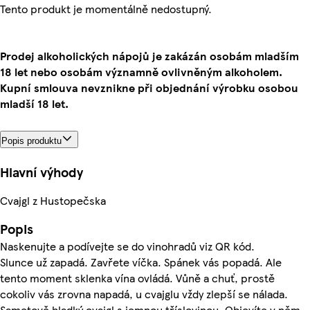
Tento produkt je momentálně nedostupný.
Prodej alkoholických nápojů je zakázán osobám mladším
18 let nebo osobám významně ovlivněným alkoholem.
Kupní smlouva nevznikne při objednání výrobku osobou
mladší 18 let.
Popis produktu
Hlavní výhody
Cvajgl z Hustopečska
Popis
Naskenujte a podívejte se do vinohradů viz QR kód.
Slunce už zapadá. Zavřete víčka. Spánek vás popadá. Ale
tento moment sklenka vína ovládá. Vůně a chuť, prostě
cokoliv vás zrovna napadá, u cvajglu vždy zlepší se nálada.
Sametově hladký cvajgl s jemnou tříslovinou. Objevíte v něm