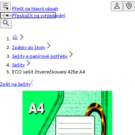
Přejít na hlavní obsah
Přeskočit na vyhledávání
Zpátky do školy
Sešity a papírové potřeby
Sešity
ECO sešit čtverečkovaný 425e A4
Zpět na Sešity