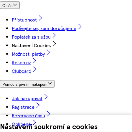
O nás
Přístupnost
Podívejte se, kam doručujeme
Poplatek za službu
Nastavení Cookies
Možnosti platby
itesco.cz
Clubcard
Pomoc s prvním nákupem
Jak nakupovat
Registrace
Rezervace času
Oblíbené
Nastavení soukromí a cookies