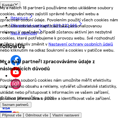
Kontakt
My a našich 18 partnerů používáme nebo ukládáme soubory
cookies, abychom zajistili správné fungování webu a
itesco.cz
zpracovali osobní údaje. Povolením použití všech cookies nám
Zákaznické centrum - 800 222 555
umožníte zobrazovat například také personalizovanou
reklamu. V opačném případě zůstanou aktivní jen nezbytné
Naše obchody
cookies, které potřebujeme k provozu webu. Své rozhodnutí
můžete kdykoliv změnit v
Nastavení ochrany osobních údajů
followUs
nebo kliknutím na odkaz Soukromí a cookies v patičce webu.
My a naši partneři zpracováváme údaje z
následujících důvodů
Povolením souborů cookies nám umožníte měřit efektivitu
zobrazeného obsahu a reklamy, vytvářet uživatelské statistiky,
ukládat nebo přistupovat k informacím ve vašem zařízení,
©
Tesco Stores ČR a.s. 2026
používat přesná data o poloze a identifikovat vaše zařízení.
Seznam partnerů.
Přijmout vše
Odmítnout vše
Vlastní nastavení