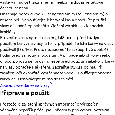
- jste v minulosti zaznamenali reakci na dočasné tetování
černou hennou.
Obsahuje peroxid vodíku, fenylendiaminy (toluendiaminy) a
resorcinol. Nepoužívejte k barvení řas a obočí. Po použití
vlasy důkladně opláchněte. Složení výrobku - viz spodek
krabičky.
Proveďte varovný test na alergii 48 hodin před každým
použitím barvy na vlasy, a to i v případě, že jste barvy na vlasy
používali již dříve. Proto nezapomeňte zakoupit výrobek 48
hodin před samotným použitím. V případě jakýchkoliv reakcí
či pochybností se, prosím, ještě před použitím jakékoliv barvy
na vlasy poraďte s lékařem. Zabraňte styku s očima. Při
zasažení očí okamžitě vypláchněte vodou. Používejte vhodné
rukavice. Uchovávejte mimo dosah dětí.
Zobrazit vše Barvy na vlasy
Příprava a použití
Přestože je zajištění správných informací o výrobcích
věnována nejvyšší péče, jsou předpisy pro výrobu potravin