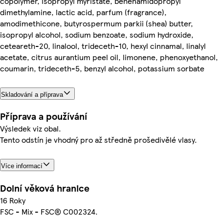
copolymer, isopropyl myristate, behenamidopropyl
dimethylamine, lactic acid, parfum (fragrance),
amodimethicone, butyrospermum parkii (shea) butter,
isopropyl alcohol, sodium benzoate, sodium hydroxide,
ceteareth-20, linalool, trideceth-10, hexyl cinnamal, linalyl
acetate, citrus aurantium peel oil, limonene, phenoxyethanol,
coumarin, trideceth-5, benzyl alcohol, potassium sorbate
Skladování a příprava
Příprava a používání
Výsledek viz obal.
Tento odstín je vhodný pro až středně prošedivělé vlasy.
Více informací
Dolní věková hranice
16 Roky
FSC - Mix - FSC® C002324.