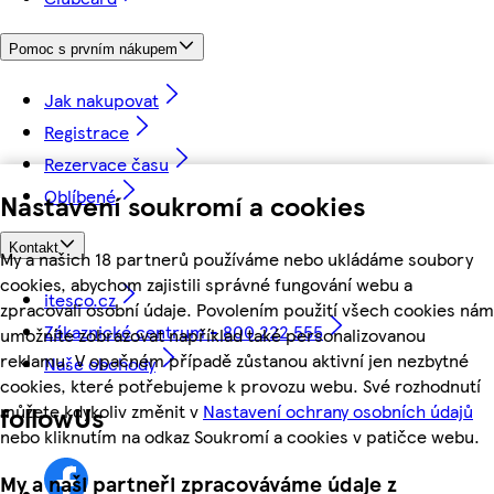
Pomoc s prvním nákupem
Jak nakupovat
Registrace
Rezervace času
Oblíbené
Nastavení soukromí a cookies
Kontakt
My a našich 18 partnerů používáme nebo ukládáme soubory
cookies, abychom zajistili správné fungování webu a
itesco.cz
zpracovali osobní údaje. Povolením použití všech cookies nám
Zákaznické centrum - 800 222 555
umožníte zobrazovat například také personalizovanou
reklamu. V opačném případě zůstanou aktivní jen nezbytné
Naše obchody
cookies, které potřebujeme k provozu webu. Své rozhodnutí
můžete kdykoliv změnit v
Nastavení ochrany osobních údajů
followUs
nebo kliknutím na odkaz Soukromí a cookies v patičce webu.
My a naši partneři zpracováváme údaje z