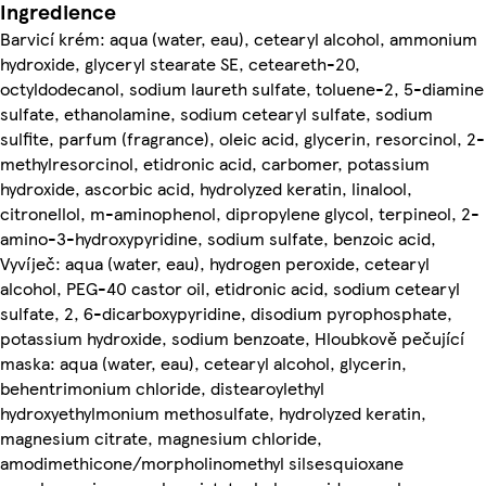
Ingredience
Barvicí krém: aqua (water, eau), cetearyl alcohol, ammonium
hydroxide, glyceryl stearate SE, ceteareth-20,
octyldodecanol, sodium laureth sulfate, toluene-2, 5-diamine
sulfate, ethanolamine, sodium cetearyl sulfate, sodium
sulfite, parfum (fragrance), oleic acid, glycerin, resorcinol, 2-
methylresorcinol, etidronic acid, carbomer, potassium
hydroxide, ascorbic acid, hydrolyzed keratin, linalool,
citronellol, m-aminophenol, dipropylene glycol, terpineol, 2-
amino-3-hydroxypyridine, sodium sulfate, benzoic acid,
Vyvíječ: aqua (water, eau), hydrogen peroxide, cetearyl
alcohol, PEG-40 castor oil, etidronic acid, sodium cetearyl
sulfate, 2, 6-dicarboxypyridine, disodium pyrophosphate,
potassium hydroxide, sodium benzoate, Hloubkově pečující
maska: aqua (water, eau), cetearyl alcohol, glycerin,
behentrimonium chloride, distearoylethyl
hydroxyethylmonium methosulfate, hydrolyzed keratin,
magnesium citrate, magnesium chloride,
amodimethicone/morpholinomethyl silsesquioxane