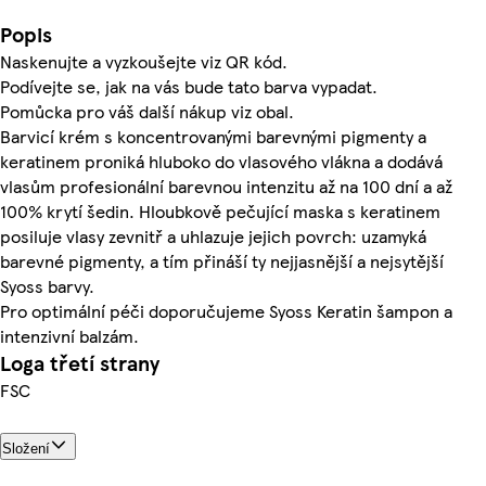
Popis
Naskenujte a vyzkoušejte viz QR kód.
Podívejte se, jak na vás bude tato barva vypadat.
Pomůcka pro váš další nákup viz obal.
Barvicí krém s koncentrovanými barevnými pigmenty a
keratinem proniká hluboko do vlasového vlákna a dodává
vlasům profesionální barevnou intenzitu až na 100 dní a až
100% krytí šedin. Hloubkově pečující maska s keratinem
posiluje vlasy zevnitř a uhlazuje jejich povrch: uzamyká
barevné pigmenty, a tím přináší ty nejjasnější a nejsytější
Syoss barvy.
Pro optimální péči doporučujeme Syoss Keratin šampon a
intenzivní balzám.
Loga třetí strany
FSC
Složení