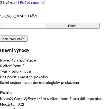
2 hvězda
(
1 Počet recenzí
)
824,50 Kč/l
164,90 Kč
Přidat
Popis produktu
Hlavní výhody
Nově: 48h hydratace
S vitamínem E
Tvář / tělo / ruce
Bez pocitu mastné pokožky
Kožní snášenlivost dermatologicky prokázána
Popis
Nivea® Care Výživný krém s vitamínem E pro 48h hydrataci.
Množství: 0.2l