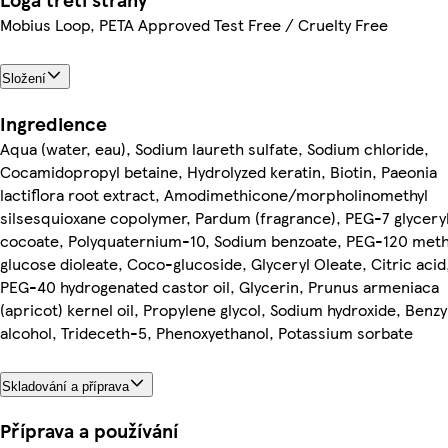
Mobius Loop, PETA Approved Test Free / Cruelty Free
Složení
Ingredience
Aqua (water, eau), Sodium laureth sulfate, Sodium chloride,
Cocamidopropyl betaine, Hydrolyzed keratin, Biotin, Paeonia
lactiflora root extract, Amodimethicone/morpholinomethyl
silsesquioxane copolymer, Pardum (fragrance), PEG-7 glycery
cocoate, Polyquaternium-10, Sodium benzoate, PEG-120 meth
glucose dioleate, Coco-glucoside, Glyceryl Oleate, Citric acid
PEG-40 hydrogenated castor oil, Glycerin, Prunus armeniaca
(apricot) kernel oil, Propylene glycol, Sodium hydroxide, Benzy
alcohol, Trideceth-5, Phenoxyethanol, Potassium sorbate
Skladování a příprava
Příprava a používání