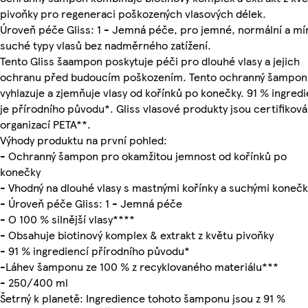
pivoňky pro regeneraci poškozených vlasových délek.
Úroveň péče Gliss: 1 - Jemná péče, pro jemné, normální a mí
suché typy vlasů bez nadměrného zatížení.
Tento Gliss šaampon poskytuje péči pro dlouhé vlasy a jejich
ochranu před budoucím poškozením. Tento ochranný šampon
vyhlazuje a zjemňuje vlasy od kořínků po konečky. 91 % ingredi
je přírodního původu*. Gliss vlasové produkty jsou certifiková
organizací PETA**.
Výhody produktu na první pohled:
- Ochranný šampon pro okamžitou jemnost od kořínků po
konečky
- Vhodný na dlouhé vlasy s mastnými kořínky a suchými konečk
- Úroveň péče Gliss: 1 - Jemná péče
- O 100 % silnější vlasy****
- Obsahuje biotinový komplex & extrakt z květu pivoňky
- 91 % ingrediencí přírodního původu*
-Láhev šamponu ze 100 % z recyklovaného materiálu***
- 250/400 ml
Šetrný k planetě: Ingredience tohoto šamponu jsou z 91 %