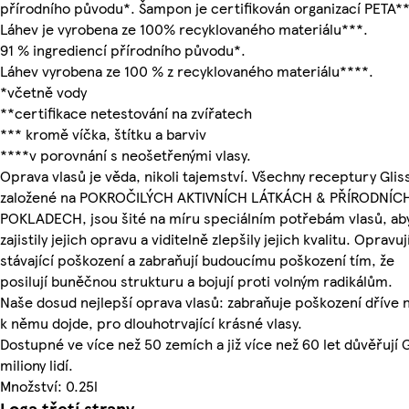
přírodního původu*. Šampon je certifikován organizací PETA**
Láhev je vyrobena ze 100% recyklovaného materiálu***.
91 % ingrediencí přírodního původu*.
Láhev vyrobena ze 100 % z recyklovaného materiálu****.
*včetně vody
**certifikace netestování na zvířatech
*** kromě víčka, štítku a barviv
****v porovnání s neošetřenými vlasy.
Oprava vlasů je věda, nikoli tajemství. Všechny receptury Gliss
založené na POKROČILÝCH AKTIVNÍCH LÁTKÁCH & PŘÍRODNÍC
POKLADECH, jsou šité na míru speciálním potřebám vlasů, ab
zajistily jejich opravu a viditelně zlepšily jejich kvalitu. Opravuj
stávající poškození a zabraňují budoucímu poškození tím, že
posilují buněčnou strukturu a bojují proti volným radikálům.
Naše dosud nejlepší oprava vlasů: zabraňuje poškození dříve 
k němu dojde, pro dlouhotrvající krásné vlasy.
Dostupné ve více než 50 zemích a již více než 60 let důvěřují G
miliony lidí.
Množství: 0.25l
Loga třetí strany