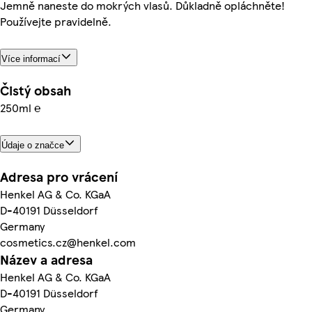
Jemně naneste do mokrých vlasů. Důkladně opláchněte!
Používejte pravidelně.
Více informací
Čistý obsah
250ml ℮
Údaje o značce
Adresa pro vrácení
Henkel AG & Co. KGaA
D-40191 Düsseldorf
Germany
cosmetics.cz@henkel.com
Název a adresa
Henkel AG & Co. KGaA
D-40191 Düsseldorf
Germany