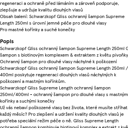
regeneraci a ochraně před lámáním a zároveň podporuje,
zlepšuje a udržuje kvalitu dlouhých vlasů
Obsah balení: Schwarzkopf Gliss ochranný šampon Supreme
Length 250ml s úrovní jemné péče pro dlouhé vlasy
Pro mastné kořínky a suché konečky
Popis
Schwarzkopf Gliss ochranný šampon Supreme Length 250ml G
šampon s biotinovým komplexem & extraktem z květu pivoňky
Ochranný šampon pro dlouhé vlasy náchylné k poškození
Schwarzkopf Gliss ochranný šampon Supreme Length 250ml 
400ml poskytuje regeneraci dlouhých vlasů náchylných k
poškození a mastným kořínkům.
Schwarzkopf Gliss Supreme Length ochranný šampon
250ml/400ml - ochranný šampon pro dlouhé vlasy s mastným
kořínky a suchými konečky
Už vás nebaví poškozené vlasy bez života, které musíte stříhat
každý měsíc? Pro zlepšení a udržení kvality dlouhých vlasů je
potřeba speciální režim péče o ně. Gliss Supreme Length
ochranný šampon kombinuje biotinový komplex a extrakt z kvě