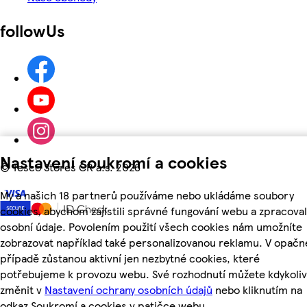
followUs
Nastavení soukromí a cookies
©
Tesco Stores ČR a.s. 2026
My a našich 18 partnerů používáme nebo ukládáme soubory
cookies, abychom zajistili správné fungování webu a zpracoval
osobní údaje. Povolením použití všech cookies nám umožníte
zobrazovat například také personalizovanou reklamu. V opač
případě zůstanou aktivní jen nezbytné cookies, které
potřebujeme k provozu webu. Své rozhodnutí můžete kdykoliv
změnit v
Nastavení ochrany osobních údajů
nebo kliknutím na
odkaz Soukromí a cookies v patičce webu.