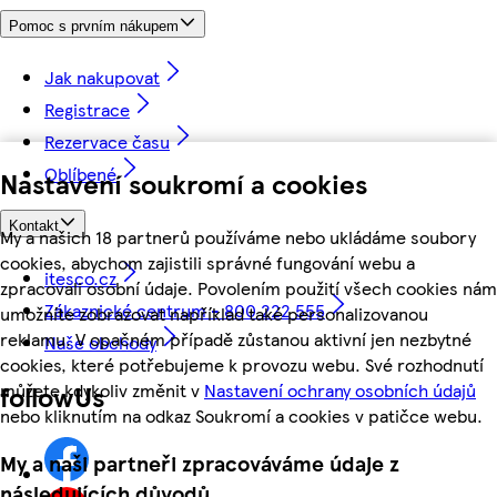
Pomoc s prvním nákupem
Jak nakupovat
Registrace
Rezervace času
Oblíbené
Nastavení soukromí a cookies
Kontakt
My a našich 18 partnerů používáme nebo ukládáme soubory
cookies, abychom zajistili správné fungování webu a
itesco.cz
zpracovali osobní údaje. Povolením použití všech cookies nám
Zákaznické centrum - 800 222 555
umožníte zobrazovat například také personalizovanou
reklamu. V opačném případě zůstanou aktivní jen nezbytné
Naše obchody
cookies, které potřebujeme k provozu webu. Své rozhodnutí
můžete kdykoliv změnit v
Nastavení ochrany osobních údajů
followUs
nebo kliknutím na odkaz Soukromí a cookies v patičce webu.
My a naši partneři zpracováváme údaje z
následujících důvodů