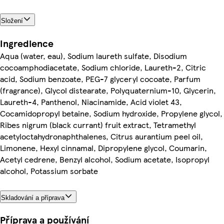
Složení
Ingredience
Aqua (water, eau), Sodium laureth sulfate, Disodium
cocoamphodiacetate, Sodium chloride, Laureth-2, Citric
acid, Sodium benzoate, PEG-7 glyceryl cocoate, Parfum
(fragrance), Glycol distearate, Polyquaternium-10, Glycerin,
Laureth-4, Panthenol, Niacinamide, Acid violet 43,
Cocamidopropyl betaine, Sodium hydroxide, Propylene glycol,
Ribes nigrum (black currant) fruit extract, Tetramethyl
acetyloctahydronaphthalenes, Citrus aurantium peel oil,
Limonene, Hexyl cinnamal, Dipropylene glycol, Coumarin,
Acetyl cedrene, Benzyl alcohol, Sodium acetate, Isopropyl
alcohol, Potassium sorbate
Skladování a příprava
Příprava a používání