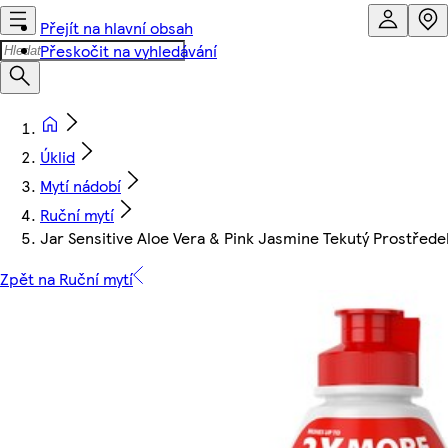
Přejít na hlavní obsah
Přeskočit na vyhledávání
Úklid
Mytí nádobí
Ruční mytí
Jar Sensitive Aloe Vera & Pink Jasmine Tekutý Prostře
Zpět na Ruční mytí