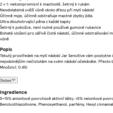
2 v 1: nekompromisní k mastnotě, šetrný k rukám
Neodolatelná svěží vůně okolo dřezu při mytí nádobí
Účinně myje, účinně odstraňuje mastné zbytky jídla
Ultra dlouhotrvající pěna z každé kapky
Šetrný k pokožce, není nutné používat gumové rukavice
Bohaté složení pro zářivě čisté nádobí, účinné odstraňování m
vůně
Popis
Tekutý prostředek na mytí nádobí Jar Sensitive vám poskytne či
nejodolnějším nečistotám na svém nádobí očekáváte. Přesto b
Množství: 0.45l
Složení
Ingredience
5-15% aniontové povrchově aktivní látky; <5% neiontové povrch
Benzisothiazolinone, Phenoxyethanol, parfémy, Hexyl cinnamal,