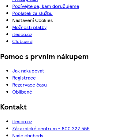
Podívejte se, kam doručujeme
Poplatek za službu
Nastavení Cookies
Možnosti platby
itesco.cz
Clubcard
Pomoc s prvním nákupem
Jak nakupovat
Registrace
Rezervace času
Oblíbené
Kontakt
itesco.cz
Zákaznické centrum - 800 222 555
Naše obchody