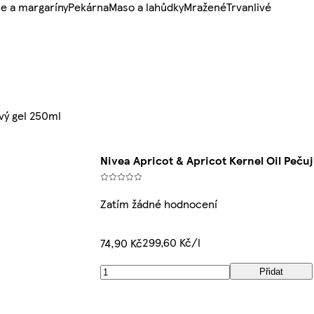
e a margaríny
Pekárna
Maso a lahůdky
Mražené
Trvanlivé
vý gel 250ml
Nivea Apricot & Apricot Kernel Oil Peču
Zatím žádné hodnocení
299,60 Kč/l
74,90 Kč
Přidat