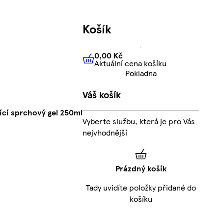
Košík
0,00 Kč
Aktuální cena košíku
0,00 Kč
Aktuální cena košíku
Pokladna
Váš košík
jící sprchový gel 250ml
Vyberte službu, která je pro Vás
nejvhodnější
Prázdný košík
Tady uvidíte položky přidané do
košíku