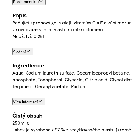
Popis produktu
Popis
Pečující sprchový gel s oleji, vitamíny C a E a vůní mer
v rovnováze s jejím vlastním mikrobiomem.
Množství: 0.25l
Složení
Ingredience
Aqua, Sodium laureth sulfate, Cocamidopropyl betaine, C
phosphate, Tocopherol, Glycerin, Citric acid, Glycol di
Terpineol, Geranyl acetate, Parfum
Více informací
Čistý obsah
250ml ℮
Lahev je vyrobena z 97 % z recyklovaného plastu (kromě 