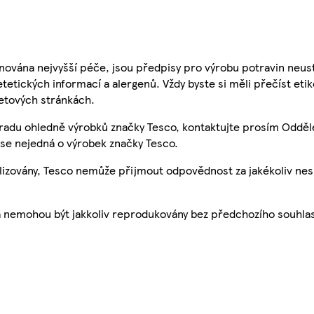
nována nejvyšší péče, jsou předpisy pro výrobu potravin neust
etetických informací a alergenů. Vždy byste si měli přečíst eti
etových stránkách.
 radu ohledně výrobků značky Tesco, kontaktujte prosím Odděl
se nejedná o výrobek značky Tesco.
ualizovány, Tesco nemůže přijmout odpovědnost za jakékoliv ne
a nemohou být jakkoliv reprodukovány bez předchozího souhla