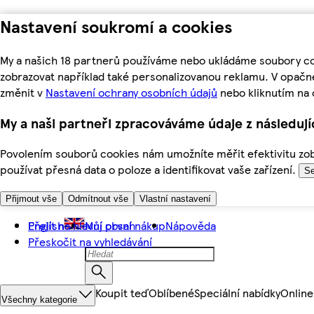
Nastavení soukromí a cookies
My a našich 18 partnerů používáme nebo ukládáme soubory coo
zobrazovat například také personalizovanou reklamu. V opačn
změnit v
Nastavení ochrany osobních údajů
nebo kliknutím na 
My a naši partneři zpracováváme údaje z následuj
Povolením souborů cookies nám umožníte měřit efektivitu zobr
používat přesná data o poloze a identifikovat vaše zařízení.
Se
Přijmout vše
Odmítnout vše
Vlastní nastavení
Přejít na hlavní obsah
English
Můj první nákup
Nápověda
Přeskočit na vyhledávání
Koupit teď
Oblíbené
Speciální nabídky
Online
Všechny kategorie