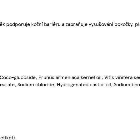
uněk podporuje kožní bariéru a zabraňuje vysušování pokožky. p
oco-glucoside, Prunus armeniaca kernel oil, Vitis vinifera se
stearate, Sodium chloride, Hydrogenated castor oil, Sodium ben
etiket).