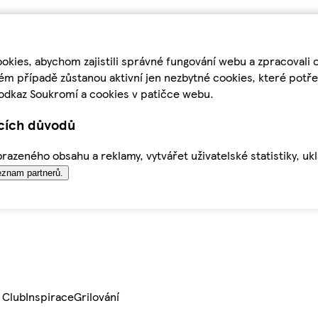
kies, abychom zajistili správné fungování webu a zpracovali 
ém případě zůstanou aktivní jen nezbytné cookies, které pot
odkaz Soukromí a cookies v patičce webu.
ících důvodů
azeného obsahu a reklamy, vytvářet uživatelské statistiky, uk
znam partnerů.
 Club
Inspirace
Grilování