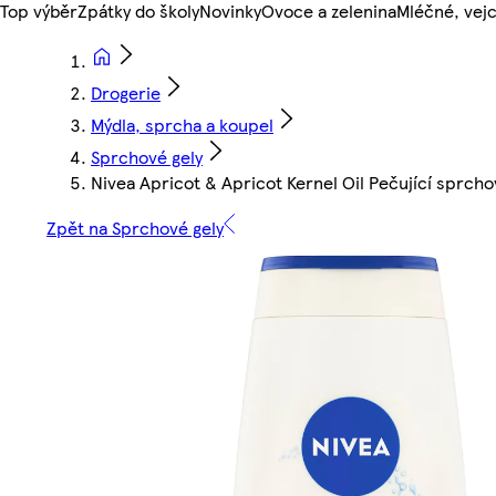
Top výběr
Zpátky do školy
Novinky
Ovoce a zelenina
Mléčné, vejc
Drogerie
Mýdla, sprcha a koupel
Sprchové gely
Nivea Apricot & Apricot Kernel Oil Pečující sprcho
Zpět na Sprchové gely