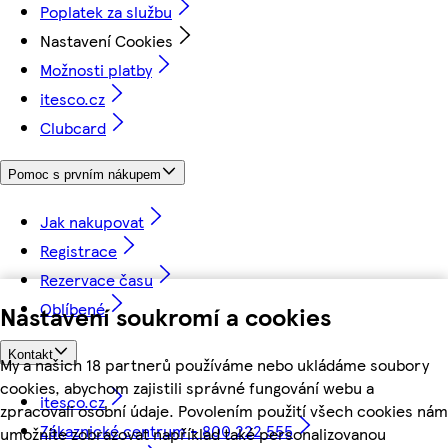
Poplatek za službu
Nastavení Cookies
Možnosti platby
itesco.cz
Clubcard
Pomoc s prvním nákupem
Jak nakupovat
Registrace
Rezervace času
Oblíbené
Nastavení soukromí a cookies
Kontakt
My a našich 18 partnerů používáme nebo ukládáme soubory
cookies, abychom zajistili správné fungování webu a
itesco.cz
zpracovali osobní údaje. Povolením použití všech cookies nám
Zákaznické centrum - 800 222 555
umožníte zobrazovat například také personalizovanou