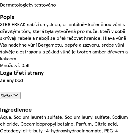
Dermatologicky testováno
Popis
STR8 FREAK nabízí smyslnou, orientálně- kořeněnou vůni s
dřevitými tóny, která byla vytvořená pro muže, kteří v sobě
skrývají rebela a nebojí se překračovat hranice. Hlava vůně
Vás nadchne vůní Bergamotu, pepře a zázvoru, srdce vůní
šalvěje a estragonu a základ vůně je tvořen amber dřevem a
kakaem.
Množství: 0.4l
Loga třetí strany
Zelený bod
Složení
Ingredience
Aqua, Sodium laureth sulfate, Sodium lauryl sulfate, Sodium
chloride, Cocamidopropyl betaine, Parfum, Citric acid,
Octadecyl di-t-butyl-4-hydroxyhydrocinnamate, PEG-4