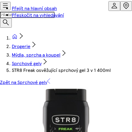
Přejít na hlavní obsah
Přeskočit na vyhledávání
Drogerie
Mýdla, sprcha a koupel
Sprchové gely
STR8 Freak osvěžující sprchový gel 3 v 1 400ml
Zpět na Sprchové gely